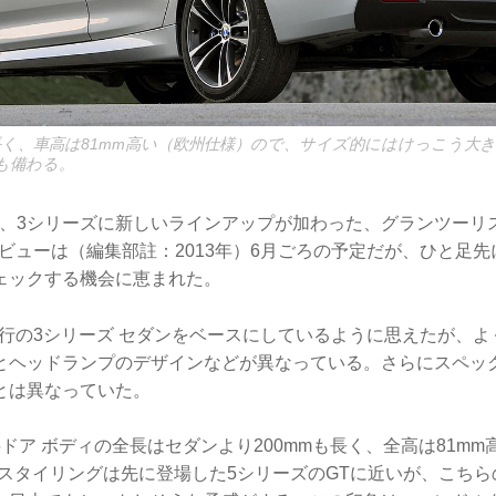
m長く、車高は81mm高い（欧州仕様）ので、サイズ的にはけっこう大
も備わる。
ル、3シリーズに新しいラインアップが加わった、グランツーリ
ビューは（編集部註：2013年）6月ごろの予定だが、ひと足
ェックする機会に恵まれた。
現行の3シリーズ セダンをベースにしているように思えたが、
とヘッドランプのデザインなどが異なっている。さらにスペッ
とは異なっていた。
ドア ボディの全長はセダンより200mmも長く、全高は81m
。スタイリングは先に登場した5シリーズのGTに近いが、こち