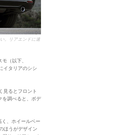
きい。リアエンドに速
スモ（以下、
先にイタリアのシシ
よく見るとフロント
クを調べると、ボデ
m高く、ホイールベー
らのほうがデザイン