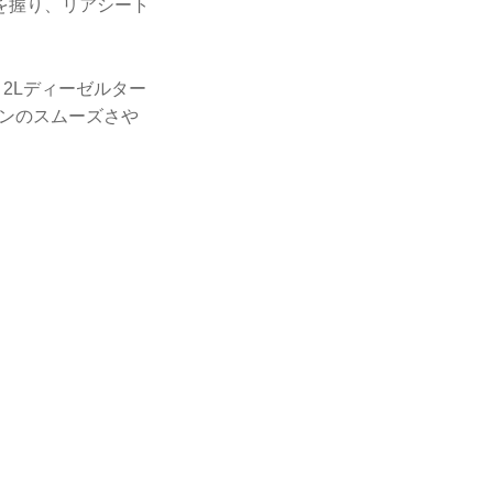
を握り、リアシート
 2Lディーゼルター
ジンのスムーズさや