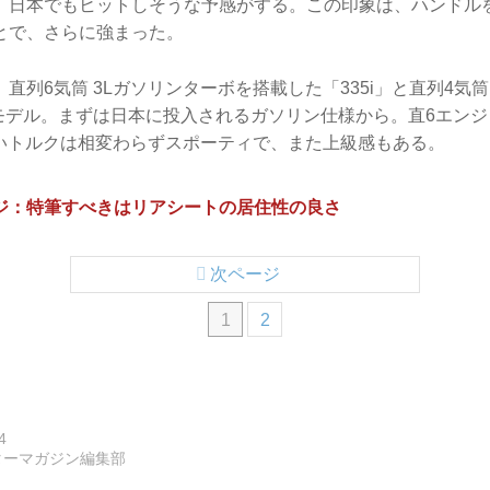
。日本でもヒットしそうな予感がする。この印象は、ハンドル
とで、さらに強まった。
直列6気筒 3Lガソリンターボを搭載した「335i」と直列4気筒
2モデル。まずは日本に投入されるガソリン仕様から。直6エン
の太いトルクは相変わらずスポーティで、また上級感もある。
ページ：特筆すべきはリアシートの居住性の良さ
次ページ
1
2
4
ターマガジン編集部