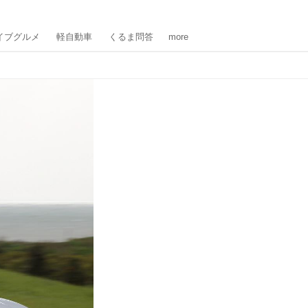
イブグルメ
軽自動車
くるま問答
more