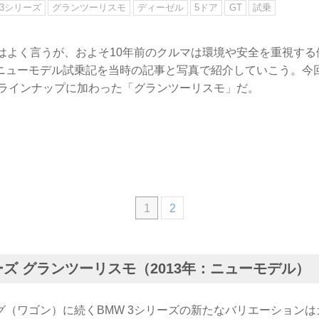
3シリーズ
グランツーリスモ
ディーゼル
5ドア
GT
試乗
とはよく言うが、およそ10年前のクルマは環境や安全を重視す
ニューモデル試乗記を当時の記事と写真で紹介していこう。今回
ズのラインナップに加わった「グランツーリスモ」だ。
1
2
ーズ グランツーリスモ（2013年：ニューモデル）
グ（ワゴン）に続くBMW 3シリーズの新たなバリエーション