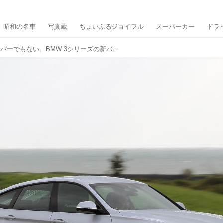
昭和の名車
写真蔵
ちょいふるジョイフル
スーパーカー
ドラ
セダンでもクロスオーバーでもない。BMW 3シリーズの新バリエーションは、5ドアのグランツーリスモだった【10年ひと昔の新車】