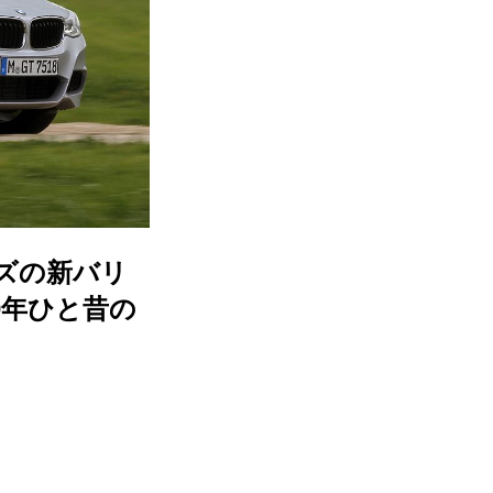
ズの新バリ
0年ひと昔の