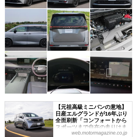
【元祖高級ミニバンの意地】
日産エルグランドが16年ぶり
全面刷新「コンフォートから
スポーツまで自在の走りはま
web.motormagazine.co.jp
さに技術の日産」 - Webモー