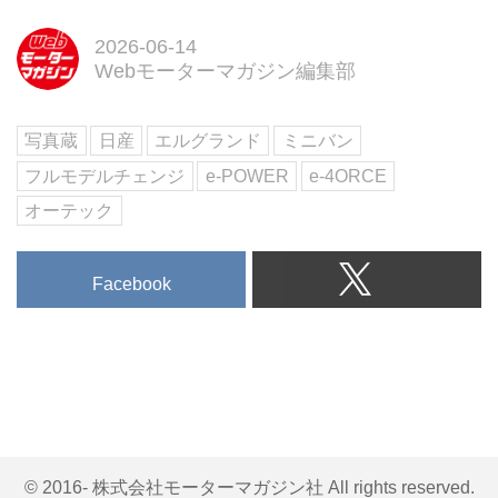
論 ／ SUBARU Boxer Rally
spec.Zのデビュー戦密着
2026-06-14
Webモーターマガジン編集部
試し読み
＜内容紹介＞
7月号の特集「最新国産車大全
写真蔵
日産
エルグランド
ミニバン
2026」では、世界が揺らぐ時代
でも進化する日本車の現在地を総
フルモデルチェンジ
e-POWER
e-4ORCE
覧。日産エルグランド・プロトタ
オーテック
イプやマツ...
Facebook
© 2016- 株式会社モーターマガジン社 All rights reserved.