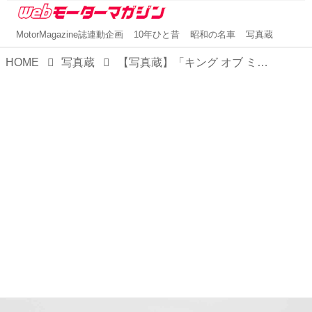
MotorMagazine誌連動企画
10年ひと昔
昭和の名車
写真蔵
HOME
写真蔵
【写真蔵】「キング オブ ミニバン」の復権を目指す、日産 新型「エルグランド」