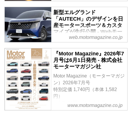
ターマガジン
新型エルグランド
「お待たせしすぎた・・・」そん
「AUTECH」のデザインを日
な声すら聞こえてきそうなのが、
産モータースポーツ＆カスタ
日産エルグランドの16年ぶりのフ
マイズが先行公開 - Webモー
ルモデルチェンジである。2025
web.motormagazine.co.jp
ターマガジン
年のジャパンモビリティショーで
公開されて以来、心待ちにしてい
2026年5月8日、日産モータース
『Motor Magazine』2026年7
た人も多いだろう。新型が掲げる
ポーツ＆カスタマイズ（以下、
月号は6月1日発売 - 株式会社
コンセプトは「遠出を楽しめるプ
NMC）は同年夏に発売予定の新
モーターマガジン社
レミアムグランドツーリングミニ
型エルグランドをベースにしたカ
バン」。その言葉どおり、今回の
スタムカー「オーテック
Motor Magazine（モーターマガジ
試乗で強く印象に残ったのは、
（AUTECH）」のデザインを同
ン）2026年7月号
「ラグジュアリー」と「ロングツ
社ホームページで公開した。
特別定価 1,740円（本体 1,582
ーリング性能」そしてドライバー
円）
ズカーとしてのポテンシャルが高
＜創刊70周年記念特大号＞
www.motormagazine.co.jp
次元で両立されていたことだっ
【特集】「最新国産車大全
た。
2026」Part1 最新＆熟成モデル試
乗編 Part2 アルバム編
【特別企画】ニッポンの軽自動車