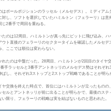
のはポールポジションのラッセル（メルセデス）。ミディアム
に対し、ソフトを選択していたハミルトン（フェラーリ）は意
同じ2番手で周回を重ねる。
いたのは12周目。ハミルトンが真っ先にピットに飛び込み、ハ
アウト直後のフェラーリのセクタータイムを確認したメルセデ
み、ここでは順位は変わらない。
かれたのは中盤だった。28周目、ハミルトンが2回目のタイヤ
番手ラッセルと3番手アントネッリのメルセデス勢はそれぞれ3
伸ばし、それぞれ3ストップと2ストップ戦略であることが明ら
イヤ交換を終えた時点で、首位にはハミルトンが立ったものの
ッセルとアントネッリが前に出ることが明らかで、最後のステ
ない限り、フェラーリの戦略は実を結ばないものと思われた。