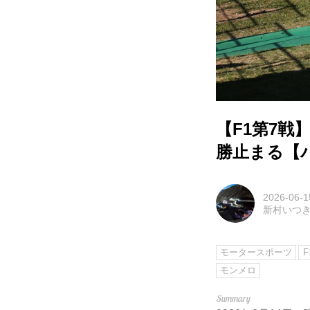
【F1第7
勝止まる【
2026-06-1
新村いつ
モータースポーツ
F
モンメロ