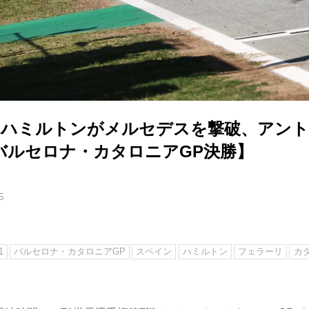
戦】ハミルトンがメルセデスを撃破、アン
バルセロナ・カタロニアGP決勝】
5
き
1
バルセロナ・カタロニアGP
スペイン
ハミルトン
フェラーリ
カ