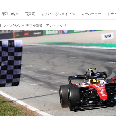
昭和の名車
写真蔵
ちょいふるジョイフル
スーパーカー
ドラ
【F1第7戦】ハミルトンがメルセデスを撃破、アントネッリの連勝止まる【バルセロナ・カタロニアGP決勝】