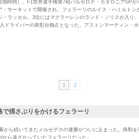
日（現地時間）、F1世界選手権第7戦バルセロナ・カタロニアGP
ア・サーキットで開催され、フェラーリのルイス・ハミルトン
ジ・ラッセル、3位にはマクラーレンのランド・ノリスが入り、1
ス人ドライバーの表彰台独占となった。アストンマーティン・ホ
1
2
略で揺さぶりをかけるフェラーリ
開幕から続いてきたメルセデスの連勝がついに止まった。殊勲を挙
利から遠ざかっていたフェラーリだった。