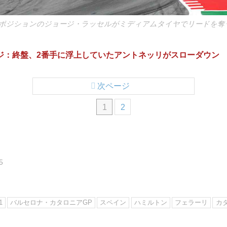
ポジションのジョージ・ラッセルがミディアムタイヤでリードを奪
ページ：終盤、2番手に浮上していたアントネッリがスローダウン
次ページ
1
2
5
き
1
バルセロナ・カタロニアGP
スペイン
ハミルトン
フェラーリ
カ