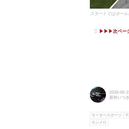
スタートではポール
▶︎▶︎▶︎次
2026-06-1
新村いつ
モータースポーツ
F
モンメロ