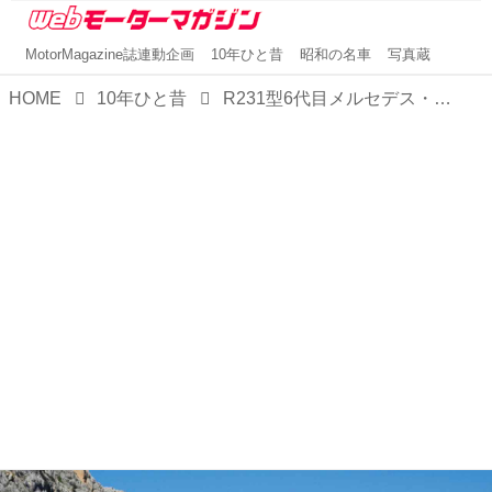
MotorMagazine誌連動企画
10年ひと昔
昭和の名車
写真蔵
HOME
10年ひと昔
R231型6代目メルセデス・ベンツSLのテーマは妥協のない軽量化。ABC付きが「極上」なライドフィールだった【10年ひと昔の新車】