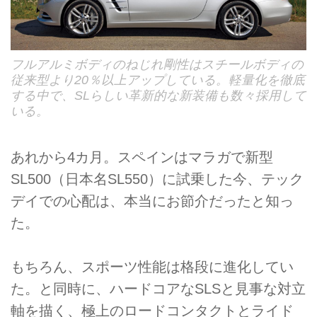
フルアルミボディのねじれ剛性はスチールボディの
従来型より20％以上アップしている。軽量化を徹底
する中で、SLらしい革新的な新装備も数々採用して
いる。
あれから4カ月。スペインはマラガで新型
SL500（日本名SL550）に試乗した今、テック
デイでの心配は、本当にお節介だったと知っ
た。
もちろん、スポーツ性能は格段に進化してい
た。と同時に、ハードコアなSLSと見事な対立
軸を描く、極上のロードコンタクトとライド