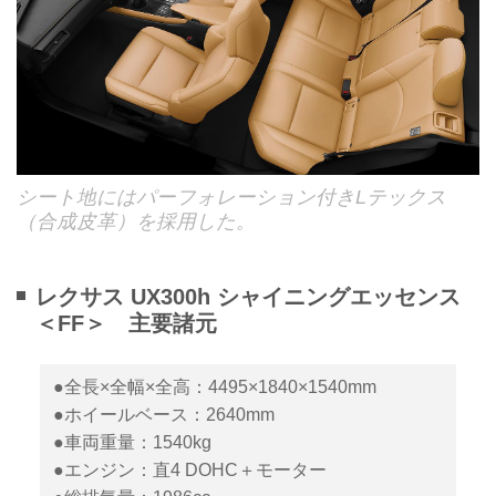
シート地にはパーフォレーション付きLテックス
（合成皮革）を採用した。
レクサス UX300h シャイニングエッセンス
＜FF＞ 主要諸元
●全長×全幅×全高：4495×1840×1540mm
●ホイールベース：2640mm
●車両重量：1540kg
●エンジン：直4 DOHC＋モーター