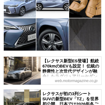
【レクサス新型ES登場】航続
670kmのBEVも設定！ 伝統の
静粛性と次世代デザインが融
合したラグジュアリーセダン
web.motormagazine.co.jp
の本命 - Webモーターマガジ
ン
レクサスが初の3列シート
2026年6月11日、レクサスが全面
SUVの新型BEV「TZ」を世界
刷新した新型「ES」を発表し、
初公開。日本では2026年冬ご
全国のレクサス店を通じて同日に