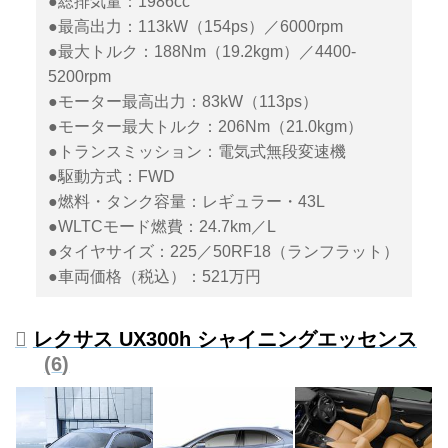
●総排気量：1986cc
●最高出力：113kW（154ps）／6000rpm
●最大トルク：188Nm（19.2kgm）／4400-
5200rpm
●モーター最高出力：83kW（113ps）
●モーター最大トルク：206Nm（21.0kgm）
●トランスミッション：電気式無段変速機
●駆動方式：FWD
●燃料・タンク容量：レギュラー・43L
●WLTCモード燃費：24.7km／L
●タイヤサイズ：225／50RF18（ランフラット）
●車両価格（税込）：521万円
レクサス UX300h シャイニングエッセンス
6