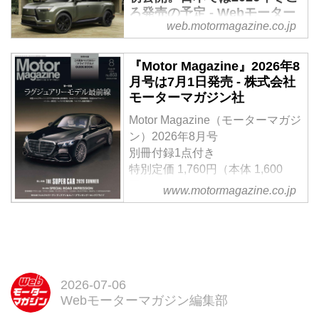
ろ発売の予定 - Webモーター
発売した。1989年の初代誕生か
web.motormagazine.co.jp
マガジン
ら継承される圧倒的な静粛性と快
適な乗り心地をさらに磨き上げる
2026年5月7日、レクサスは初の3
『Motor Magazine』2026年8
とともに、ハイブリッド車
列シートSUVの新型BEV（バッテ
月号は7月1日発売 - 株式会社
（HEV）に加え、新たにバッテリ
リー電気自動車）となる「TZ」
モーターマガジン社
ーEV（BEV）を設定し、次世代
を世界初公開した。北米や欧州な
電動車ラインアップの先陣を切る
ど世界各地での展開を予定してお
Motor Magazine（モーターマガジ
意欲作である。
り、日本では2026年冬ごろの発
ン）2026年8月号
売を予定している。
別冊付録1点付き
特別定価 1,760円（本体 1,600
円）
www.motormagazine.co.jp
【第一特集】「ラグジュアリーモ
デル最前線」
【第二特集】「THE SUPER
CAR 2026 SUMMER」
【第三特集】「SPECIAL ROAD
IMPRESSION」
2026-07-06
Webモーターマガジン編集部
【別冊付録】この夏食べたい「ド
ライブグルメ GUIDE BOOK」