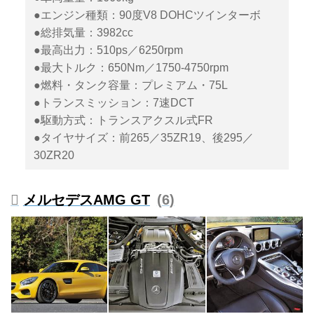
●エンジン種類：90度V8 DOHCツインターボ
●総排気量：3982cc
●最高出力：510ps／6250rpm
●最大トルク：650Nm／1750-4750rpm
●燃料・タンク容量：プレミアム・75L
●トランスミッション：7速DCT
●駆動方式：トランスアクスル式FR
●タイヤサイズ：前265／35ZR19、後295／
30ZR20
メルセデスAMG GT
6