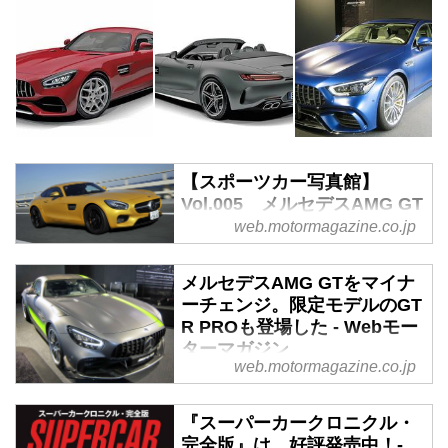
【スポーツカー写真館】
Vol.005 メルセデスAMG GT
はスーパーGTでも活躍中！ -
web.motormagazine.co.jp
Webモーターマガジン
今回のスポーツカー写真館は、メ
メルセデスAMG GTをマイナ
ルセデスAMGがガルウイングの
ーチェンジ。限定モデルのGT
R PROも登場した - Webモー
SLS AMGに続いて送り出した完
ターマガジン
全自社開発モデル第二弾のAMG
web.motormagazine.co.jp
GTだ。レース用に進化したGT R
2019年2月14日、メルセデス・ベ
は、日本のスーパーGTでも活躍
ンツ日本は「メルセデスAMG
している。 さっさく、そのプロ
『スーパーカークロニクル・
GT」をマイナーチェンジして予
フィールを見ていこう。
完全版』は、好評発売中！-