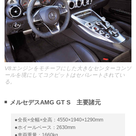
V8エンジンをモチーフにした大きなセンターコンソ
ールを境にしてコクピットはセパレートされてい
る。
メルセデスAMG GT S 主要諸元
●全長×全幅×全高：4550×1940×1290mm
●ホイールベース：2630mm
●車両重量：1660kg