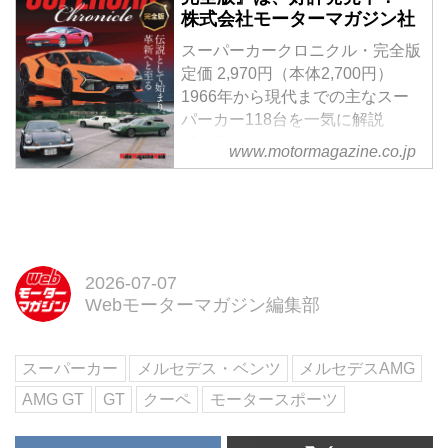
約受注を開始した。ユーザーへの
株式会社モーターマガジン社
デリバリーは、8月以降を予定し
ている。
スーパーカークロニクル・完全版
定価 2,970円（本体2,700円）
1966年から現代までの主なスー
パーカー118台を一気に解説
試し読み
www.motormagazine.co.jp
＜本書の見どころ＞
ランボルギーニ カウンタック、
フェラーリ 365GT/4BB、ロータ
ス ヨーロッパ SPLなど、1976年
から77年にかけての「スーパーカ
ーブーム」を支えたおなじみの車
2026-07-07
種はもちろん、1980年代の「第
Webモーターマガジン編集部
二次ブーム」の主役となったフェ
ラーリ テスタロッサ、フェラー
スーパーカー
メルセデス・ベンツ
メルセデスAMG
リ F40、ポルシェ 959なども美し
い写真とともに詳解しています。
AMG GT
GT
クーペ
モータースポーツ
2...