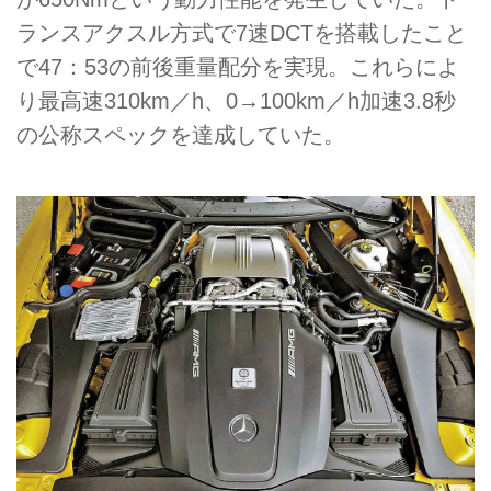
ランスアクスル方式で7速DCTを搭載したこと
で47：53の前後重量配分を実現。これらによ
り最高速310km／h、0→100km／h加速3.8秒
の公称スペックを達成していた。