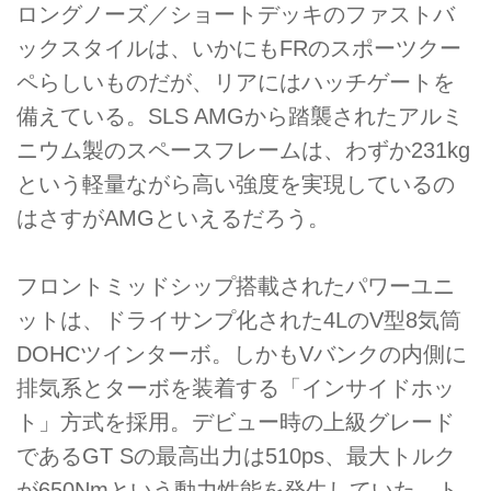
ロングノーズ／ショートデッキのファストバ
ックスタイルは、いかにもFRのスポーツクー
ペらしいものだが、リアにはハッチゲートを
備えている。SLS AMGから踏襲されたアルミ
ニウム製のスペースフレームは、わずか231kg
という軽量ながら高い強度を実現しているの
はさすがAMGといえるだろう。
フロントミッドシップ搭載されたパワーユニ
ットは、ドライサンプ化された4LのV型8気筒
DOHCツインターボ。しかもVバンクの内側に
排気系とターボを装着する「インサイドホッ
ト」方式を採用。デビュー時の上級グレード
であるGT Sの最高出力は510ps、最大トルク
が650Nmという動力性能を発生していた。ト