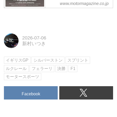
多くのロードスターファンが特別
円）
www.motormagazine.co.jp
な想いを抱いていることだろう。
【第一特集】「ラグジュアリーモ
果たして、その憧れに見合う完成
デル最前線」
度が与えられているのだろう
【第二特集】「THE SUPER
か・・・公道試乗で見えてきたの
CAR 2026 SUMMER」
は、マツダらしさの確かなグレー
【第三特集】「SPECIAL ROAD
ドアップぶりだった。
IMPRESSION」
2026-07-06
新村いつき
【別冊付録】この夏食べたい「ド
ライブグルメ GUIDE BOOK」
試し読み
イギリスGP
シルバーストン
スプリント
＜内容紹介＞
8月号の第一特集は「ラグジュア
ルクレール
フェラーリ
決勝
F1
リーモデル最前線」。ラグジュア
モータースポーツ
リーは「素材」から「体験」の時
代へ。...
Facebook