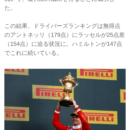
た。
この結果、ドライバーズランキングは無得点
のアントネッリ（179点）にラッセルが25点差
（154点）に迫る状況に。ハミルトンが147点
でこれに続いている。