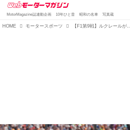
MotorMagazine誌連動企画
10年ひと昔
昭和の名車
写真蔵
HOME
モータースポーツ
【F1第9戦】ルクレールが今季初優勝、イギリス人ドライバーの母国