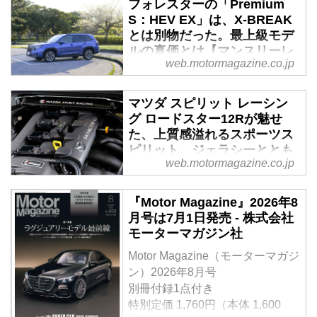
フォレスターの「Premium
S：HEV EX」は、X-BREAK
とは別物だった。最上級モデ
ルの真価とは【マンスリーレ
web.motormagazine.co.jp
ポート／3】 - Webモーター
マガジン
マツダ スピリット レーシン
マンスリーレポート第3回は、
グ ロードスター12Rが魅せ
SUBARUフォレスター S：HEV
た、上質感溢れるスポーツス
モデルのトップグレードとなる
ピリット。ジェラシーととも
「Premium S：HEV EX」を試乗
web.motormagazine.co.jp
に第二弾への期待が募る！ -
する。前回のX-BREAK S：HEV
Webモーターマガジン
EXと同じパワートレーンを搭載
『Motor Magazine』2026年8
しながら、その印象は大きく異な
モータースポーツ由来のサブブラ
月号は7月1日発売 - 株式会社
っていた。上質な内外装に加え、
ンドとして初めての市販モデルと
モーターマガジン社
高速巡航で際立つ快適性と安定感
して誕生した「マツダ スピリッ
にも注目しながら、最上級仕様な
ト レーシング ロードスター
Motor Magazine（モーターマガジ
らではの魅力を検証してみた。
（MAZDA SPIRIT RACING
ン）2026年8月号
（Motor Magazine 2026年6月号に
ROADSTER）」。中でもわずか
別冊付録1点付き
掲載した内容をWeb用に再編集）
200台限定となる「12R」には、
特別定価 1,760円（本体 1,600