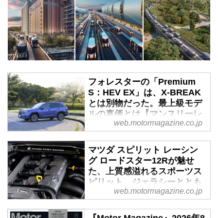
フォレスターの「Premium
S：HEV EX」は、X-BREAK
とは別物だった。最上級モデ
ルの真価とは【マンスリーレ
web.motormagazine.co.jp
ポート／3】 - Webモーター
マガジン
マツダ スピリット レーシン
マンスリーレポート第3回は、
グ ロードスター12Rが魅せ
SUBARUフォレスター S：HEV
た、上質感溢れるスポーツス
モデルのトップグレードとなる
ピリット。ジェラシーととも
「Premium S：HEV EX」を試乗
web.motormagazine.co.jp
に第二弾への期待が募る！ -
する。前回のX-BREAK S：HEV
Webモーターマガジン
EXと同じパワートレーンを搭載
しながら、その印象は大きく異な