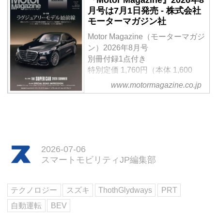
『Motor Magazine』2026年8
モータースポーツ由来のサブブラ
月号は7月1日発売 - 株式会社
っていた。上質な内外装に加え、
ンドとして初めての市販モデルと
モーターマガジン社
高速巡航で際立つ快適性と安定感
して誕生した「マツダ スピリッ
にも注目しながら、最上級仕様な
ト レーシング ロードスター
Motor Magazine（モーターマガジ
らではの魅力を検証してみた。
（MAZDA SPIRIT RACING
ン）2026年8月号
（Motor Magazine 2026年6月号に
ROADSTER）」。中でもわずか
別冊付録1点付き
掲載した内容をWeb用に再編集）
200台限定となる「12R」には、
特別定価 1,760円（本体 1,600
多くのロードスターファンが特別
円）
www.motormagazine.co.jp
な想いを抱いていることだろう。
【第一特集】「ラグジュアリーモ
果たして、その憧れに見合う完成
デル最前線」
度が与えられているのだろう
【第二特集】「THE SUPER
か・・・公道試乗で見えてきたの
CAR 2026 SUMMER」
は、マツダらしさの確かなグレー
【第三特集】「SPECIAL ROAD
ドアップぶりだった。
IMPRESSION」
2026-07-06
スマートモビリティJP編集部
【別冊付録】この夏食べたい「ド
ライブグルメ GUIDE BOOK」
試し読み
テクノロジー
スズキ
ThothGlydways
PRT
＜内容紹介＞
8月号の第一特集は「ラグジュア
自動運転
BEV
リーモデル最前線」。ラグジュア