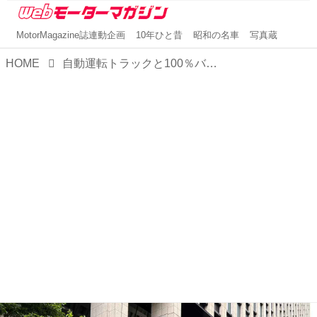
MotorMagazine誌連動企画
10年ひと昔
昭和の名車
写真蔵
HOME
自動運転トラックと100％バイオ燃料による実証走行開始。出光興産とT2、いすゞが次世代バイオディーゼル燃料で連携