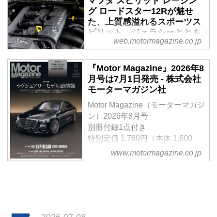
マツダ スピリット レーシン
マンスリーレポート第3回は、
グ ロードスター12Rが魅せ
SUBARUフォレスター S：HEV
た、上質感溢れるスポーツス
モデルのトップグレードとなる
ピリット。ジェラシーととも
「Premium S：HEV EX」を試乗
web.motormagazine.co.jp
に第二弾への期待が募る！ -
する。前回のX-BREAK S：HEV
Webモーターマガジン
EXと同じパワートレーンを搭載
『Motor Magazine』2026年8
しながら、その印象は大きく異な
モータースポーツ由来のサブブラ
月号は7月1日発売 - 株式会社
っていた。上質な内外装に加え、
ンドとして初めての市販モデルと
モーターマガジン社
高速巡航で際立つ快適性と安定感
して誕生した「マツダ スピリッ
にも注目しながら、最上級仕様な
ト レーシング ロードスター
Motor Magazine（モーターマガジ
らではの魅力を検証してみた。
（MAZDA SPIRIT RACING
ン）2026年8月号
（Motor Magazine 2026年6月号に
ROADSTER）」。中でもわずか
別冊付録1点付き
掲載した内容をWeb用に再編集）
200台限定となる「12R」には、
特別定価 1,760円（本体 1,600
多くのロードスターファンが特別
円）
www.motormagazine.co.jp
な想いを抱いていることだろう。
【第一特集】「ラグジュアリーモ
果たして、その憧れに見合う完成
デル最前線」
度が与えられているのだろう
【第二特集】「THE SUPER
か・・・公道試乗で見えてきたの
CAR 2026 SUMMER」
は、マツダらしさの確かなグレー
【第三特集】「SPECIAL ROAD
ドアップぶりだった。
IMPRESSION」