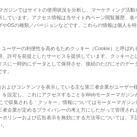
ターマガジンではサイトの使用状況を分析し、マーケティング活
析しています。アクセス情報は当サイト内ページ閲覧履歴、各
ザやOSの種類／バージョンなどです。これらの情報は個人を
、ユーザーの利便性を高めるためクッキー（Cookie）と呼ば
用、許可を前提としたサービスを提供しています。クッキーと
イスに一時的にデータとして保持させ、接続のたびにそのデー
です。
広告およびコンテンツを表示している主な第三者企業がユーザー
」を設定し、これにアクセスすることをWebモーターマガジン
そこで収集される「クッキー」情報についてはモーターマガジン
三者企業が定めるプライバシーの考え方にしたがって管理され
ーポリシーおよび広告表示を無効にする方法等については、下
い。