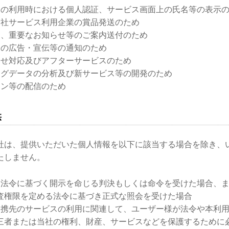
スの利用時における個人認証、サービス画面上の氏名等の表示
当社サービス利用企業の賞品発送のため
ス、重要なお知らせ等のご案内送付のため
スの広告・宣伝等の通知のため
わせ対応及びアフターサービスのため
ングデータの分析及び新サービス等の開発のため
ジン等の配信のため
供
社は、提供いただいた個人情報を以下に該当する場合を除き、
たしません。
、法令に基づく開示を命じる判決もしくは命令を受けた場合、
査権限を定める法令に基づき正式な照会を受けた場合
提携先のサービスの利用に関連して、ユーザー様が法令や本利
三者または当社の権利、財産、サービスなどを保護するために