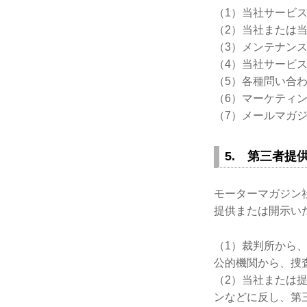
（1）当社サービ
（2）当社または
（3）メンテナン
（4）当社サービ
（5）各種問い合
（6）マーケティ
（7）メールマガ
5. 第三者提
モーターマガジン
提供または開示い
（1）裁判所から
公的機関から、捜
（2）当社または
ンなどに反し、第