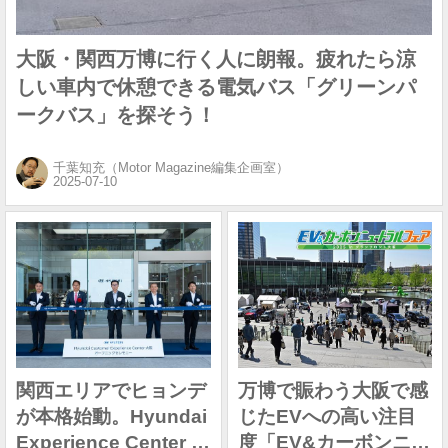
大阪・関西万博に行く人に朗報。疲れたら涼
しい車内で休憩できる電気バス「グリーンパ
ークバス」を探そう！
千葉知充（Motor Magazine編集企画室）
関西エリアでヒョンデ
万博で賑わう大阪で感
が本格始動。Hyundai
じたEVへの高い注目
Experience Center 大
度「EV&カーボンニュ