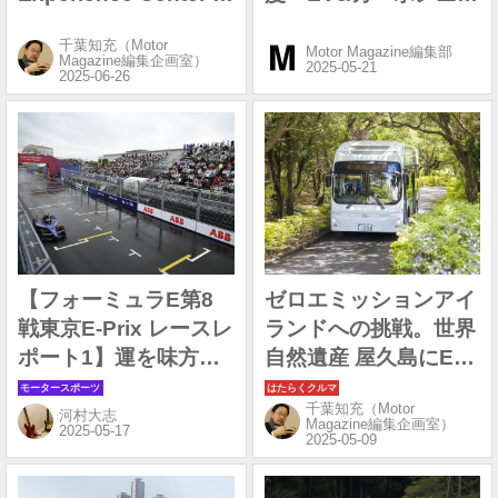
阪が心斎橋にグランド
ートラルフェア2025
千葉知充（Motor
オープン
in グランフロント大
Motor Magazine編集部
Magazine編集企画室）
阪」
【フォーミュラE第8
ゼロエミッションアイ
戦東京E-Prix レースレ
ランドへの挑戦。世界
ポート1】運を味方に
自然遺産 屋久島にEV
つけたバンドーンが優
バスが走る
千葉知充（Motor
勝 マセラティは東京
河村大志
Magazine編集企画室）
E-Prix連覇達成