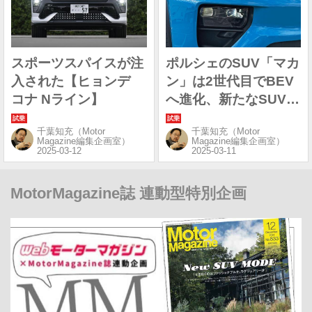
スポーツスパイスが注
ポルシェのSUV「マカ
入された【ヒョンデ
ン」は2世代目でBEV
コナ Nライン】
へ進化、新たなSUVの
ベンチマークか
千葉知充（Motor
千葉知充（Motor
Magazine編集企画室）
Magazine編集企画室）
MotorMagazine誌 連動型特別企画