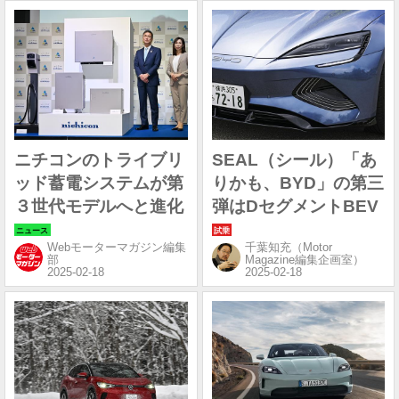
ニチコンのトライブリ
SEAL（シール）「あ
ッド蓄電システムが第
りかも、BYD」の第三
３世代モデルへと進化
弾はDセグメントBEV
Webモーターマガジン編集
千葉知充（Motor
部
Magazine編集企画室）