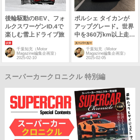
後輪駆動のBEV、フォ
ポルシェ タイカンが
ルクスワーゲンID.4で
アップグレード。世界
楽しむ雪上ドライブ旅
中を360万km以上走破
して開発されたピュア
千葉知充（Motor
千葉知充（Motor
EV
Magazine編集企画室）
Magazine編集企画室）
スーパーカークロニクル 特別編