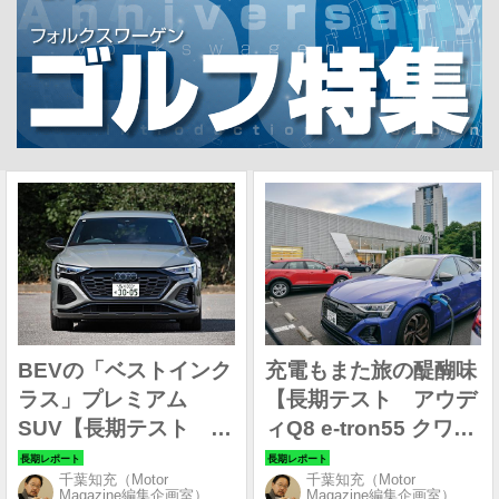
BEVの「ベストインク
充電もまた旅の醍醐味
ラス」プレミアム
【長期テスト アウデ
SUV【長期テスト ア
ィQ8 e-tron55 クワト
ウディQ8 e-tron55 ク
ロ Sライン編②】
千葉知充（Motor
千葉知充（Motor
ワトロ Sライン編③】
Magazine編集企画室）
Magazine編集企画室）