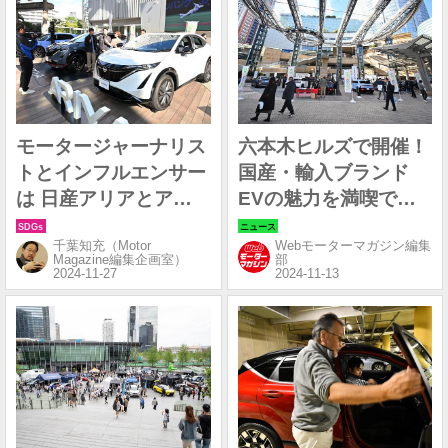
モータージャーナリス
六本木ヒルズで開催！
トとインフルエンサー
国産・輸入ブランド
は 日産アリアとアリ
EVの魅力を満喫でき
アNISMOのどこに注
た「EV＆SDGsフェア
千葉知充（Motor
Webモーターマガジン編集
目したのか？
2024 in 六本木ヒルズ
Magazine編集企画室）
部
アリーナ」レポート