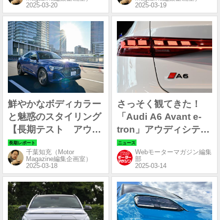
鮮やかなボディカラー
さっそく観てきた！
と魅惑のスタイリング
「Audi A6 Avant e-
【長期テスト アウデ
tron」アウディシティ
ィQ8 e-tron55 クワト
銀座にて先行公開中
千葉知充（Motor
Webモーターマガジン編集
ロ Sライン編①】
Magazine編集企画室）
部