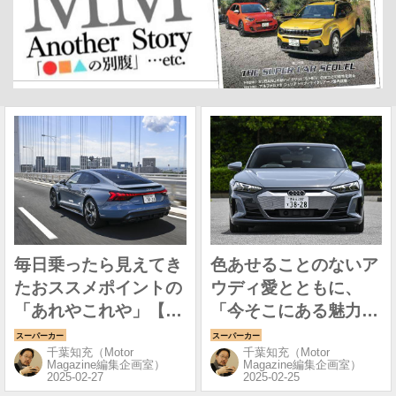
毎日乗ったら見えてき
色あせることのないア
たおススメポイントの
ウディ愛とともに、
「あれやこれや」【長
「今そこにある魅力」
期テスト アウディe-
を知る日々【長期テス
千葉知充（Motor
千葉知充（Motor
tron GT クワトロ編
ト アウディe-tron
Magazine編集企画室）
Magazine編集企画室）
②】
GT クワトロ編①】