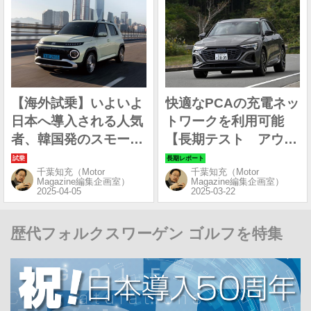
【海外試乗】いよいよ
快適なPCAの充電ネッ
日本へ導入される人気
トワークを利用可能
者、韓国発のスモール
【長期テスト アウデ
BEV「ヒョンデ イン
ィQ8 e-tron55 クワト
千葉知充（Motor
千葉知充（Motor
スター」
ロ Sライン編④】
Magazine編集企画室）
Magazine編集企画室）
歴代フォルクスワーゲン ゴルフを特集