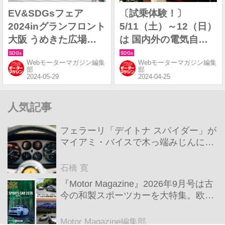
EV&SDGsフェア
〔試乗体験！〕
2024inグランフロント
5/11（土）～12（日）
大阪 うめきた広場が
は 国内外の電気自動
無事閉幕。2日間にわ
車（EV）に試乗でき
Webモーターマガジン編集
Webモーターマガジン編集
たり多くの人がEVと
る！
部
部
暮らす未来を見た。
人気記事
フェラーリ「デイトナ スパイダー」が
マイアミ・バイスで木っ端みじんにな
った後「テスタロッサ」に化けた理由
石橋 寛
『Motor Magazine』2026年9月号は古
今の和製スポーツカーを大特集。欧州
スポーツ＆スーパーカー情報も満載
Motor Magazine編集部