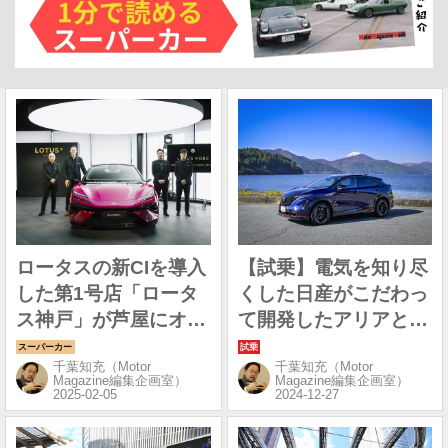
ロータスの新CIを導入
【試乗】電気を知り尽
した第1号店「ロータ
くした日産がこだわっ
ス神戸」が芦屋にオー
て開発したアリアとア
プン
リアNISMOの実力を
千葉知充（Motor
千葉知充（Motor
確認
Magazine編集企画室）
Magazine編集企画室）