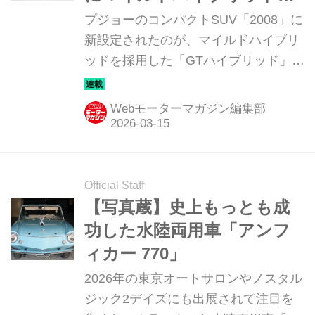
搭載して魅力をアップした
プジョーのコンパクトSUV「2008」に
コンパクトSUV
新設定されたのが、マイルドハイブリ
ッドを採用した「GTハイブリッド」
だ。そのディテールを写真で紹介しよ
う。（写真：平野 陽）
Webモーターマガジン編集部
Official Staff
【写真蔵】史上もっとも成
功した水陸両用車「アンフ
ィカー 770」
2026年の東京オートサロンやノスタル
ジック2デイズにも出展されて注目を