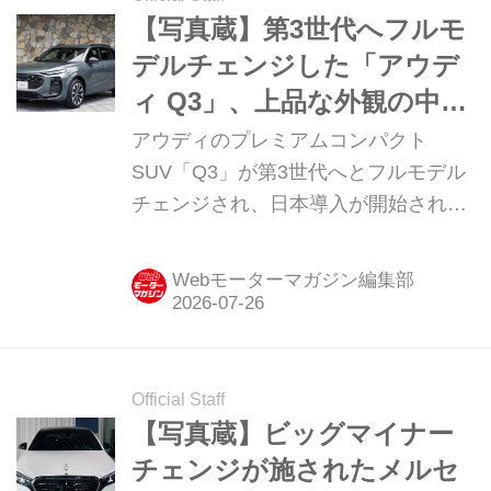
介しよう。
【写真蔵】第3世代へフルモ
デルチェンジした「アウデ
ィ Q3」、上品な外観の中に
ある初代クワトロを彷彿と
アウディのプレミアムコンパクト
させるデザイン
SUV「Q3」が第3世代へとフルモデル
チェンジされ、日本導入が開始され
た。コンベンショナルな「Q3」とクー
ペSUVの「Q3 スポーツバック（以
Webモーターマガジン編集部
下、スポーツバック）」がラインナッ
プされるが、ここでは前者のプロフィ
ールを写真で紹介しよう。
Official Staff
【写真蔵】ビッグマイナー
チェンジが施されたメルセ