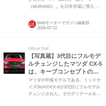
（MURANO）」を日本市場に導入
し、注文受付を開始する。そのディテ
ールを写真で紹介しよう。
Webモーターマガジン編集部
Official Staff
【写真蔵】3代目にフルモデ
ルチェンジしたマツダ CX-5
は、キープコンセプトのシ
ルエットでもディテールは
マツダの中核モデルである、ミッドサ
大違い
イズSUVのCX-5が3代目にフルモデル
チェンジされた。そのディテールを写
真で紹介しよう。