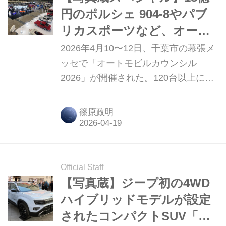
円のポルシェ 904-8やパブ
リカスポーツなど、オート
モビルカウンシル 2026で気
2026年4月10〜12日、千葉市の幕張メ
になったクルマたち
ッセで「オートモビルカウンシル
2026」が開催された。120台以上にお
よぶ展示車の中から、個人的に気にな
ったクルマを写真で紹介しよう。
篠原政明
Official Staff
【写真蔵】ジープ初の4WD
ハイブリッドモデルが設定
されたコンパクトSUV「ア