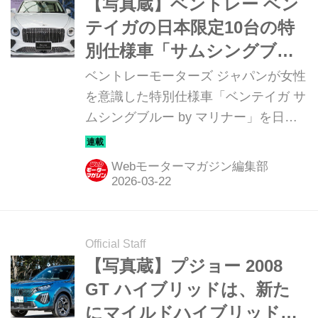
【写真蔵】ベントレー ベン
テイガの日本限定10台の特
別仕様車「サムシングブル
ー by マリナー」
ベントレーモーターズ ジャパンが女性
を意識した特別仕様車「ベンテイガ サ
ムシングブルー by マリナー」を日本
限定10台で発表。そのディテールを写
真で紹介しよう。
Webモーターマガジン編集部
Official Staff
【写真蔵】プジョー 2008
GT ハイブリッドは、新た
にマイルドハイブリッドを