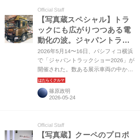
Official Staff
【写真蔵スペシャル】トラ
ックにも広がりつつある電
動化の波。ジャパントラッ
クショー2026で気になった
2026年5月14〜16日、パシフィコ横浜
クルマたち
で「ジャパントラックショー2026」が
開催された。数ある展示車両の中か
ら、個人的に気になったモデルを紹介
しよう。
篠原政明
Official Staff
【写真蔵】クーペのプロポ