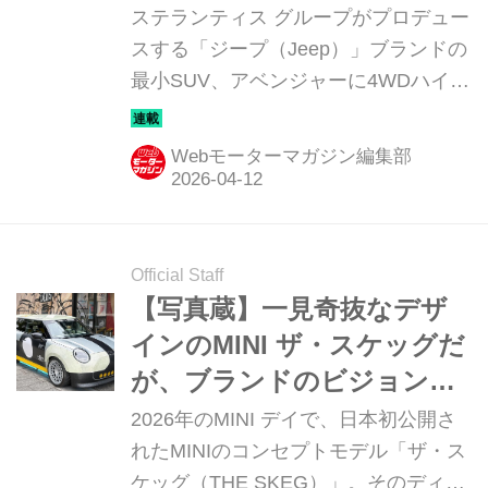
ベンジャー 4xe ハイブリッ
ステランティス グループがプロデュー
ド」
スする「ジープ（Jeep）」ブランドの
最小SUV、アベンジャーに4WDハイブ
リッドモデルが追加された。そのディ
テールを写真で紹介しよう。
Webモーターマガジン編集部
Official Staff
【写真蔵】一見奇抜なデザ
インのMINI ザ・スケッグだ
が、ブランドのビジョンを
具現化しつつも軽量化を徹
2026年のMINI デイで、日本初公開さ
底されていた
れたMINIのコンセプトモデル「ザ・ス
ケッグ（THE SKEG）」。そのディテ