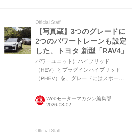
乗用BEV「サクラ」だ。（2026年6月7
日公開。記事の内容は公開時のものを
一部修正）
Official Staff
【写真蔵】3つのグレードに
2つのパワートレーンも設定
した、トヨタ 新型「RAV4」
パワーユニットにハイブリッド
（HEV）とプラグインハイブリッド
（PHEV）を、グレードにはスポーツ
志向のGRスポーツやアウトドアイメ
ージを強めたアドベンチャーも設定し
Webモーターマガジン編集部
た、トヨタのミッドサイズ
SUV「RAV4」。今回は「アドベンチ
ャー」を中心に、「GRスポーツ」と
あわせて、そのディテールを写真で紹
Official Staff