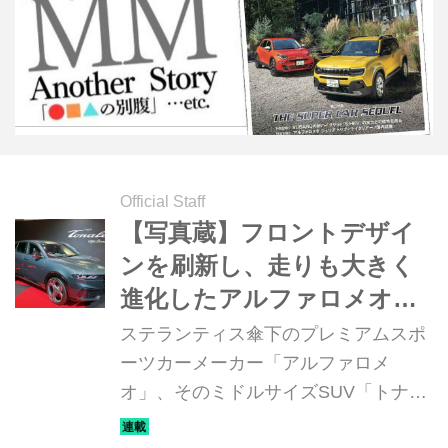
Official Staff
【写真蔵】フロントデザイ
ンを刷新し、走りも大きく
進化したアルファロメオ
「トナーレ」
ステランティス傘下のプレミアムスポ
ーツカーメーカー「アルファロメ
オ」、そのミドルサイズSUV「トナー
レ」がマイナーチェンジを受けて発売