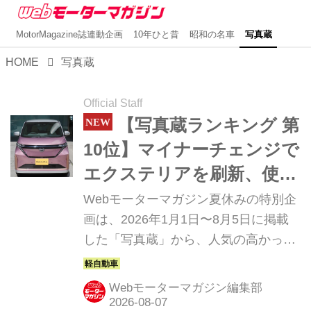
MotorMagazine誌連動企画
10年ひと昔
昭和の名車
写真蔵
HOME
写真蔵
Official Staff
【写真蔵ランキング 第
10位】マイナーチェンジで
エクステリアを刷新、使い
勝手も向上した「日産 サク
Webモーターマガジン夏休みの特別企
ラ」
画は、2026年1月1日〜8月5日に掲載
した「写真蔵」から、人気の高かった
モデル トップ10をカウントダウン形式
で紹介しよう。第10位は、大幅改良を
Webモーターマガジン編集部
受けて2026年夏に発売された日産の軽