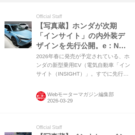
Official Staff
【写真蔵】ホンダが次期
「インサイト」の内外装デ
ザインを先行公開。e：NS2
ベースの新型乗用BEVは
2026年春に発売が予定されている、ホ
2026年春に発売予定
ンダの新型乗用EV（電気自動車「イン
サイト（INSIGHT）」。すでに先行予
約受付は開始されているが、ここでは
プロトタイプのディテールを写真で紹
Webモーターマガジン編集部
介しよう。
Official Staff