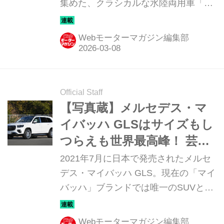
集めた、クラシカルな水陸両用車「ア
ンフィカー 770」。そのディテールを
写真で紹介しよう。
Webモーターマガジン編集部
Official Staff
【写真蔵】メルセデス・マ
イバッハ GLSはサイズもし
つらえも世界最高峰！ 芸能
人やVIPから愛されるショー
2021年7月に日本で発売されたメルセ
ファーカー
デス・マイバッハ GLS。現在の「マイ
バッハ」ブランドでは唯一のSUVとな
るこのモデルのディティールを写真で
紹介していこう。
Webモーターマガジン編集部