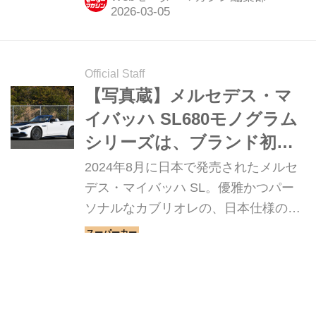
Official Staff
【写真蔵】メルセデス・マ
イバッハ SL680モノグラム
シリーズは、ブランド初の2
ドア＆2シーターカブリオレ
2024年8月に日本で発売されたメルセ
デス・マイバッハ SL。優雅かつパー
ソナルなカブリオレの、日本仕様のデ
ィティールを写真で紹介していこう。
Webモーターマガジン編集部