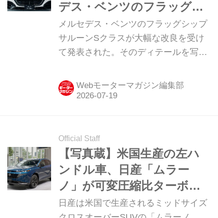
デス・ベンツのフラッグシ
ップ サルーン「Sクラス」
メルセデス・ベンツのフラッグシップ
サルーンSクラスが大幅な改良を受け
て発表された。そのディテールを写真
で紹介しよう。
Webモーターマガジン編集部
Official Staff
【写真蔵】米国生産の左ハ
ンドル車、日産「ムラー
ノ」が可変圧縮比ターボエ
ンジン＋フルタイム4WD搭
日産は米国で生産されるミッドサイズ
載で日本にやって来る
クロスオーバーSUVの「ムラーノ