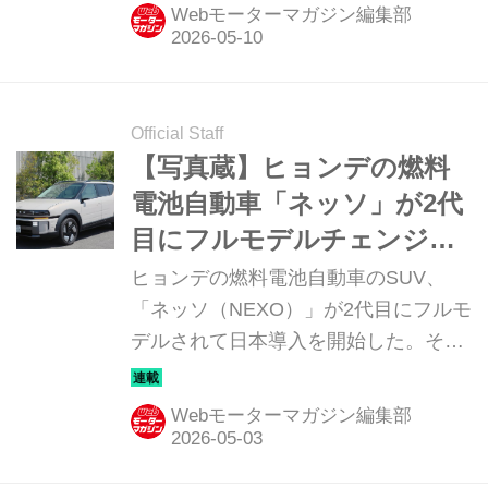
された。ここでは、装いも新たにした
Webモーターマガジン編集部
トナーレのディテールを写真で紹介し
よう。
Official Staff
【写真蔵】ヒョンデの燃料
電池自動車「ネッソ」が2代
目にフルモデルチェンジさ
れて日本導入開始
ヒョンデの燃料電池自動車のSUV、
「ネッソ（NEXO）」が2代目にフルモ
デルされて日本導入を開始した。その
ディテールを写真で紹介しよう。
Webモーターマガジン編集部