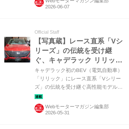
Webモーターマガジン編集部
Official Staff
【写真蔵】レース直系「Vシ
リーズ」の伝統を受け継
ぐ、キャデラック リリック
V
キャデラック初のBEV（電気自動車）
「リリック」にレース直系「Vシリー
ズ」の伝統を受け継ぐ高性能モデル
「リリックV」が登場した。そのディ
テールを写真で紹介しよう。
Webモーターマガジン編集部