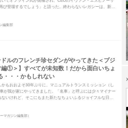
おいてオフライン式が開催され、CEOのイヴァン・エスピノーサ
、再び登場するでしょう」と語った。終わらないレガシーは、新し
継がれていく。
ジン編集部
ハンドルのフレンチ珍セダンがやってきた＜プジ
ーツ編①＞】すべてが未知数！だから面白いちょ
る・・・かもしれない
しかもおおよそ30年ぶりに、マニュアルトランスミッション（し
ル車が我が家にやってきました。「名車」と呼ぶには少々マイナー
れないけれど、そこにもまた新たなちょいふるジョイフルな日々
ます。お迎えしたのは「プジョー 406 スポーツ」・・・はい！
くて、けっこう地味目なセダンなんです。
ターマガジン編集部）