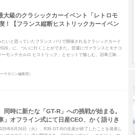
最大級のクラシックカーイベント「レトロモ
を満喫！【フランス縦断ヒストリックカーイベン
】
みたいと思っていたフランス パリで開催されるクラシックカーイ
2026」に、ついに行くことができた。翌週にヴァランスとモナコ
リーモンテカルロ ヒストリック」とセットで愉しむ、旧車三昧の
その醍醐味を、のんきにお伝えする。（タイトル写真：展示用に
ジョー402 1938年式）
ターマガジン編集部）
、同時に新たな「GT-R」への挑戦が始まる。
産車」オフライン式にて日産CEO、かく語りき
25年8月26日（火）、R35 GT-Rの生産が終了したことを発表し