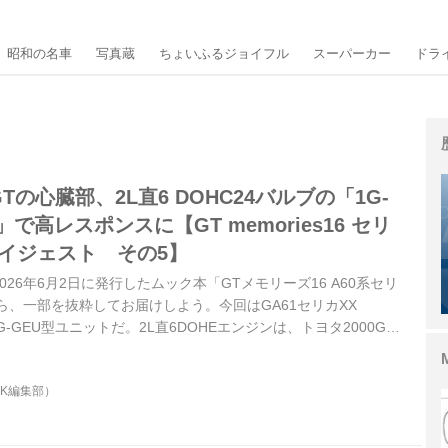
昭和の名車
写真蔵
ちょいふるジョイフル
スーパーカー
ドラ
0GTの心臓部、2L直6 DOHC24バルブの「1G-
で高レスポンスに【GT memories16 セリ
ダイジェスト その5】
26年6月2日に発行したムック本「GTメモリーズ16 A60系セリ
ら、一部を抜粋してお届けしよう。今回はGA61セリカXX
G-GEU型ユニットだ。2L直6DOHEエンジンは、トヨタ2000GT
きは24バルブというハイメカニズムを与えられての登場で、当時
なった。
OK編集部）