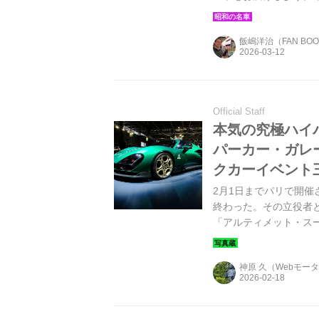
ロータスは1988年3月
チューンの足回りと合
飯嶋洋治（FAN BO
Official Staff
本気の究極ハイ
パーカー・ガレ
クカーイベント
2月1日までパリで開催
終わった。その立役者
「アルティメット・ス
サイユ展示センターの
たちが集められた。
神原 久（Webモー