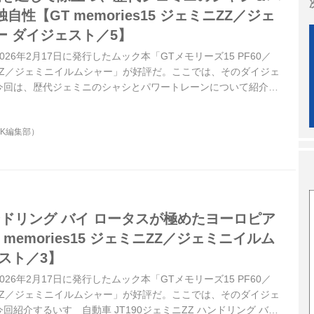
性【GT memories15 ジェミニZZ／ジェ
ー ダイジェスト／5】
26年2月17日に発行したムック本「GTメモリーズ15 PF60／
ェミニZZ／ジェミニイルムシャー」が好評だ。ここでは、そのダイジェ
今回は、歴代ジェミニのシャシとパワートレーンについて紹介す
イッシュボーンとクロスレシオMT、FF時代の名門チューナーに
味付けなど、モデルライフを通しての革新性が目立つものとなっ
OK編集部）
ンドリング バイ ロータスが極めたヨーロピア
memories15 ジェミニZZ／ジェミニイルム
スト／3】
26年2月17日に発行したムック本「GTメモリーズ15 PF60／
ェミニZZ／ジェミニイルムシャー」が好評だ。ここでは、そのダイジェ
紹介するいすゞ自動車 JT190ジェミニZZ ハンドリング バイ