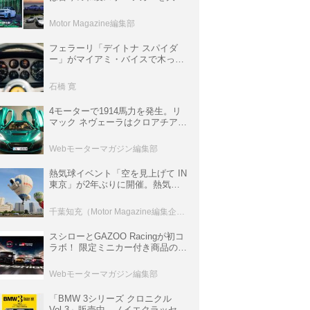
集。欧州スポーツ＆スーパーカー
情報も満載
Motor Magazine編集部
フェラーリ「デイトナ スパイダ
ー」がマイアミ・バイスで木っ端
みじんになった後「テスタロッ
サ」に化けた理由
石橋 寛
4モーターで1914馬力を発生。リ
マック ネヴェーラはクロアチア発
のハイパーBEV【スーパーカーク
ロニクル・完全版／115】
Webモーターマガジン編集部
熱気球イベント「空を見上げて IN
東京」が2年ぶりに開催。熱気球
体験搭乗会や模型飛行機づくり教
室などのコンテンツも
千葉知充（Motor Magazine編集企画室）
スシローとGAZOO Racingが初コ
ラボ！ 限定ミニカー付き商品の
他、富士スピードウェイのイベン
ト体験があたる抽選企画などを展
Webモーターマガジン編集部
開
「BMW 3シリーズ クロニクル
Vol.3」販売中。ノイエクラッセか