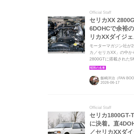
Official Staff
セリカXX 280
6DOHCで余裕の
リカXXダイジェ
モーターマガジン社が20
カ／セリカXX」の中か
2800GTに搭載された
大排気量＆最先端。最高
飯嶋洋治（FAN BO
Official Staff
セリカ1800G
に決着。直4DOH
／セリカXXダ