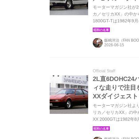
モーターマガジン社が20
カ／セリカXX」の中か
1800GT-Tは198
「ツインカムか？ター
スカーになった。
飯嶋洋治（FAN BO
Official Staff
2L直6DOHC2
ィな走りで注目を浴
XXダイジェスト
モーターマガジン社より2
リカ／セリカXX」の中
XX 2000GTは19
た2800GTと同一だが
代のハイパフォーマン