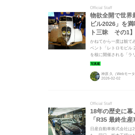
Official Staff
物欲全開で世界
ビル2026」
ト三昧 その1
かねてから一度は観て
ベント「レトロモビル 
を核に開催される「ラ
プライベートツアー。
半分だけレストアされたプ
神原 久（Webモー
Official Staff
18年の歴史に幕
「R35 最終生
日産自動車株式会社は20