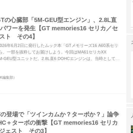
0GTの心臓部「5M-GEU型エンジン」、2.8L直
パワーを発生【GT memories16 セリカ／セ
スト その4】
26年6月2日に発行したムック本「GTメモリーズ16 A60系セリ
ら、一部を抜粋してお届けしよう。今回はMA61セリカXX
5M-GEU型ユニットだ。2.8L直6 DOHCエンジンは、当時としては
出力170psでセリカXXを力強く引っ張った。
OK編集部）
T-Tの登場で「ツインカムか？ターボか？」論争
C＋ターボの衝撃【GT memories16 セリカ
イジェスト その3】