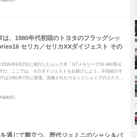
OK編集部）
0GTは、1980年代初頭のトヨタのフラッグシッ
ories16 セリカ／セリカXXダイジェスト その
026年6月2日に発行したムック本「GTメモリーズ16 A60系セ
好評だ。ここでは、そのダイジェストをお届けしよう。今回紹介す
00GTは1981年7月に登場。洗練されたウエッジシェイプのエクステ
-GEU型2.8L直6DOHCを搭載し、セリカXXのフラッグシップと
OK編集部）
時代を通じて際立つ、歴代ジェミニのシャシ＆パ