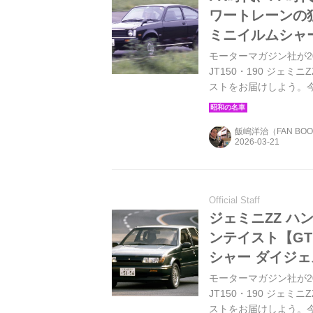
ワートレーンの独自
ミニイルムシャ
モーターマガジン社が20
JT150・190 ジ
ストをお届けしよう。
る。FR時代のダブルウ
よるサスペンションの
飯嶋洋治（FAN BO
ている。
Official Staff
ジェミニZZ ハ
ンテイスト【GT 
シャー ダイジェ
モーターマガジン社が20
JT150・190 ジ
ストをお届けしよう。今回