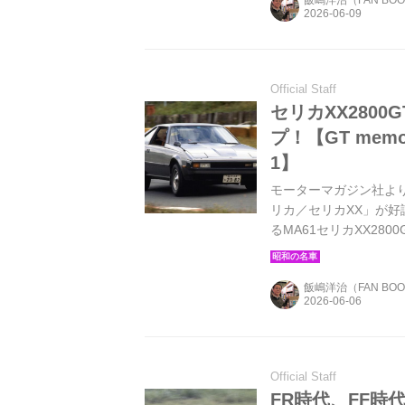
飯嶋洋治（FAN BO
Official Staff
セリカXX280
プ！【GT mem
1】
モーターマガジン社より2
リカ／セリカXX」が
るMA61セリカXX28
リアと、その心臓部に5M
して注目を浴びた。
飯嶋洋治（FAN BO
Official Staff
FR時代、FF