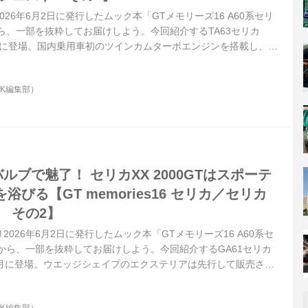
26年6月2日に発行したムック本「GTメモリーズ16 A60系セリ
ら、一部を抜粋してお届けしよう。今回紹介するTA63セリカ
2年9月に登場。国内乗用車初のツインカムターボエンジンを搭載し、
ボか？」というハイパワー論争に決着をつけたハイパフォーマン
OK編集部）
4バルブで魅了！ セリカXX 2000GTはスポーテ
びる【GT memories16 セリカ／セリカ
 その2】
026年6月2日に発行したムック本「GTメモリーズ16 A60系セ
から、一部を抜粋してお届けしよう。今回紹介するGA61セリカ
82年8月に登場。ウエッジシェイプのエクステリアは先行して販売され
、エンジンに新開発1G-GEU型2L直6DOHC24バルブを搭載。新時
スカーとして一躍注目を浴びた。