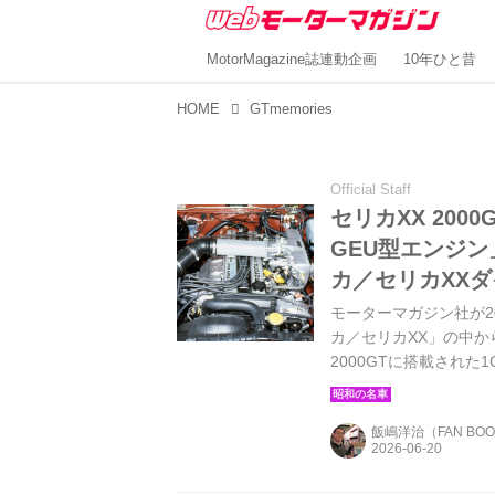
MotorMagazine誌連動企画
10年ひと昔
HOME
GTmemories
Official Staff
セリカXX 200
GEU型エンジン」
カ／セリカXX
モーターマガジン社が20
カ／セリカXX」の中か
2000GTに搭載された1
以来。しかも、このと
としては大きな話題と
飯嶋洋治（FAN BO