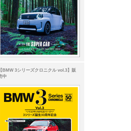
【BMW 3シリーズクロニクル vol.3】販
売中