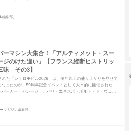
に登場。新開発1.6L直4DOHC16バルブエンジンを搭載。ロータス
せてジェミニの存在感を際立たせた1台だ。
OK編集部）
パーマシン大集合！「アルティメット・スー
ージのけた違い」【フランス縦断ヒストリッ
三昧 その3】
された「レトロモビル2026」は、例年以上の盛り上がりを見せて
となったのが、50周年記念イベントとして大々的に開催された
ーパーカー・ガレージ」。パリ・エキスポ・ポルト・ド・ヴェル
パビリオン4にかつてない規模の「スーパーカー＆ハイパーカー」
ターマガジン編集部）