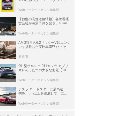
ら3シリーズへ、誕生50周年記念
ムック
Webモーターマガジン編集部
【お盆の高速道路情報】各管理運
営会社が渋滞予測を発表。40km以
上の渋滞を予測されている道が複
数ある
Webモーターマガジン編集部
AMG独自の6.2リッターV10エンジ
ンを搭載した実験車両!? ひっそり
生き残っていた「CLK DTM AMG
P900 プロトタイプ」とは
石橋 寛
991型ポルシェ 911カレラ カブリ
オレのふたつの大きな進化【10年
ひと昔の新車】
Webモーターマガジン編集部
テスラ ロードスターは最高速
400km／h以上を達成して、世界
最速を目指すハイパーEV【スーパ
ーカークロニクル・完全版／
Webモーターマガジン編集部
113】