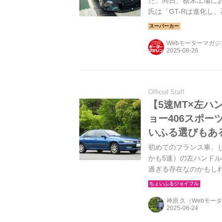
た。同日、栃木工場に
氏は「GT-Rは進化し
い時代へと確かに引き
Webモーターマガ
Official Staff
【5速MT×左
ョー406スポ
いふる選びもあ
初めてのフランス車、
かも5速）の左ハンド
過ぎる存在なのかもし
が待っている予感があり
あの美麗クーペじゃな
神原 久（Webモー