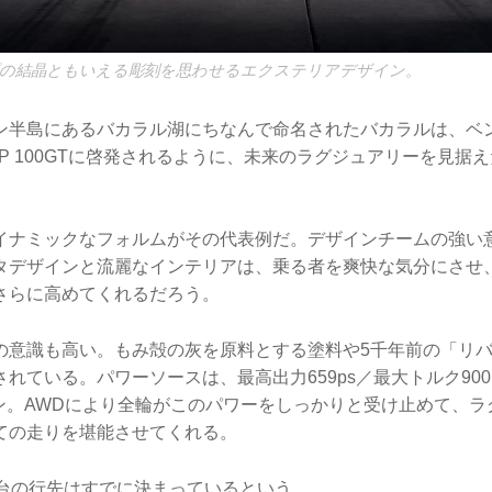
の結晶ともいえる彫刻を思わせるエクステリアデザイン。
ン半島にあるバカラル湖にちなんで命名されたバカラルは、ベン
P 100GTに啓発されるように、未来のラグジュアリーを見据
。
イナミックなフォルムがその代表例だ。デザインチームの強い
タデザインと流麗なインテリアは、乗る者を爽快な気分にさせ
さらに高めてくれるだろう。
の意識も高い。もみ殻の灰を原料とする塗料や5千年前の「リ
れている。パワーソースは、最高出力659ps／最大トルク900N
ンジン。AWDにより全輪がこのパワーをしっかりと受け止めて、
ての走りを堪能させてくれる。
2台の行先はすでに決まっているという。