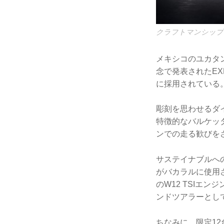
クラフトマンシップ
メキシコのユカタ
念で発表されたEX
に採用されている
彫刻を思わせるダ
特徴的なバルケッ
ンでの走る歓びを
サステイナブルへ
がバカラルに使用さ
のW12 TSIエ
ンドツアラーとし
ちなみに、限定1