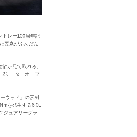
トレー100周年記
えた要素がふんだん
意欲が見て取れる。
、2シーターオープ
バーウッド」の素材
mを発生する6.0L
ラグジュアリーグラ