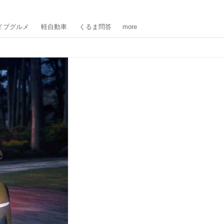
イブグルメ
軽自動車
くるま問答
more