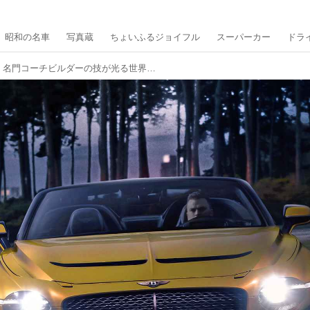
昭和の名車
写真蔵
ちょいふるジョイフル
スーパーカー
ドラ
ベントレー バカラルは、名門コーチビルダーの技が光る世界で12台の特別な2シーターオープン