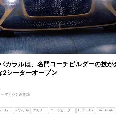
 バカラルは、名門コーチビルダーの技が
な2シーターオープン
4
ターマガジン編集部
ントレー
バカラル
マリナー
コーチビルダー
BENTLEY
BACALAR