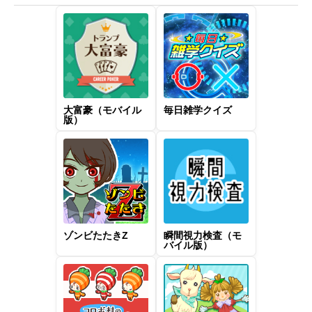
大富豪（モバイル
毎日雑学クイズ
版）
ゾンビたたきZ
瞬間視力検査（モ
バイル版）