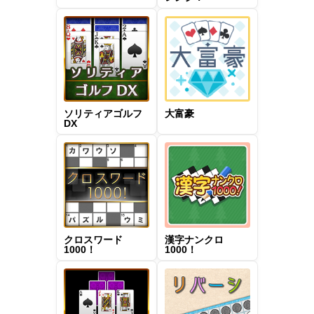
ソリティアゴルフ
大富豪
DX
クロスワード
漢字ナンクロ
1000！
1000！