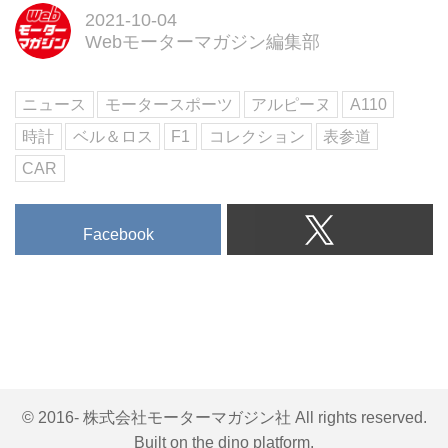
2021-10-04
なるわけではありません。
Webモーターマガジン編集部
クルマの状態にもよりますが、大
きな修理が必要なければ、車検付
きのクルマと同じように買取して
ニュース
モータースポーツ
アルピーヌ
A110
もらうことが可能です。
ここでは、車検が切れた場合にク
時計
ベル＆ロス
F1
コレクション
表参道
ルマが売れる理由や、古くても高
CAR
く買い取ってもらうコツについて
解説します。
→【当サイトおすすめNo.1】カー
Facebook
センサーの一括査定で買取価格を
今すぐ調べる！
車検切れでも買い取ってもらえ
る！その理由は？
車検...
© 2016- 株式会社モーターマガジン社 All rights reserved.
Built on
the dino platform
.