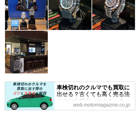
車検切れのクルマでも買取に
出せる？古くても高く売る法
とコツを紹介 - Webモーター
web.motormagazine.co.jp
マガジン
車検切れとは、公道を走れる許可
証の期限が切れたクルマのことで
あり、クルマの車検が切れたから
といって、クルマの値打ちが無く