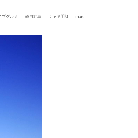
イブグルメ
軽自動車
くるま問答
more