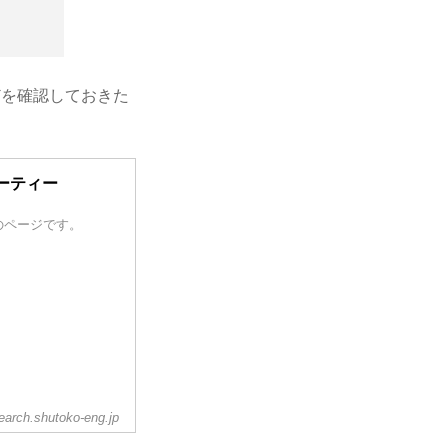
どを確認しておきた
ューティー
のページです。
earch.shutoko-eng.jp