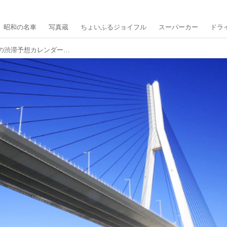
昭和の名車
写真蔵
ちょいふるジョイフル
スーパーカー
ドラ
【首都高情報】首都高速が2023年8月の渋滞予想カレンダーを発表。お盆休み以外は渋滞が多い！？