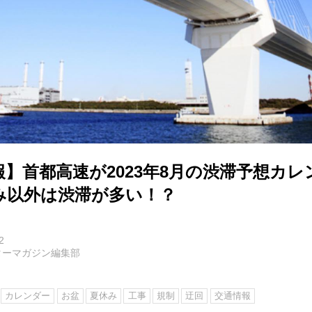
】首都高速が2023年8月の渋滞予想カレ
み以外は渋滞が多い！？
2
ターマガジン編集部
カレンダー
お盆
夏休み
工事
規制
迂回
交通情報