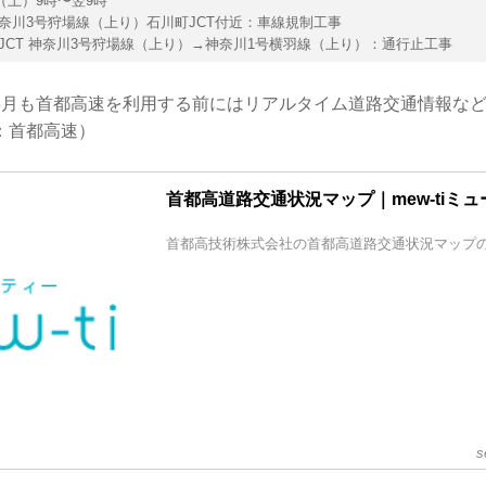
日（土）9時〜翌9時
川3号狩場線（上り）石川町JCT付近：車線規制工事
CT 神奈川3号狩場線（上り）→神奈川1号横羽線（上り）：通行止工事
8月も首都高速を利用する前にはリアルタイム道路交通情報な
：首都高速）
首都高道路交通状況マップ｜mew-tiミ
首都高技術株式会社の首都高道路交通状況マップ
s