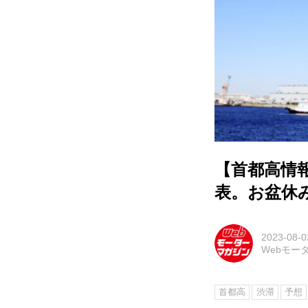
【首都高情報
表。お盆休
2023-08-0
Webモー
首都高
渋滞
予想