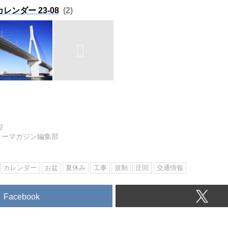
ンダー 23-08
2
2
ターマガジン編集部
カレンダー
お盆
夏休み
工事
規制
迂回
交通情報
Facebook