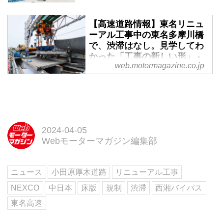
【高速道路情報】東名リニュ
ーアル工事中の東名多摩川橋
で、渋滞はなし。見学してわ
かった「工事の新しい形」 -
web.motormagazine.co.jp
Webモーターマガジン
2021年11月下旬から2024年11月
下旬（予定）まで行われている、
東名リニューアル工事の東名多摩
川橋 床版取替工事の現場を見学
することができたので、工事の方
2024-04-05
式や現場の状況などを報告しよ
Webモーターマガジン編集部
う。
ニュース
小田原厚木道路
リニューアル工事
NEXCO
中日本
床版
規制
渋滞
西湘バイパス
東名高速