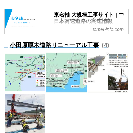
東名軸 大規模工事サイト | 中
日本高速道路の高速情報
tomei-info.com
NEXCO 中日本（中日本高速道路
株式会社）。東名軸 大規模工事
サイトです。
小田原厚木道路リニューアル工事
4