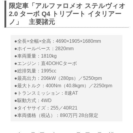
限定車「アルファロメオ ステルヴィオ
2.0 ターボ Q4 トリブート イタリアー
ノ」 主要諸元
●全長×全幅×全高：4690×1905×1680mm
●ホイールベース：2820mm
●車両重量：1810kg
●エンジン：直4DOHCターボ
●総排気量：1995cc
●最高出力：206kW（280ps）／5250rpm
●最大トルク：400Nm（40.8kgm）／2250rpm
●トランスミッション：8速AT
●駆動方式：4WD
●タイヤサイズ：255／40R21
●車両価格（税込）：890万円 28台限定