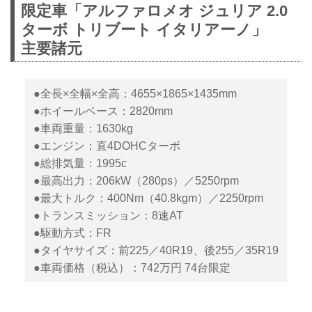
限定車「アルファロメオ ジュリア 2.0
ターボ トリブート イタリアーノ」
主要諸元
●全長×全幅×全高：4655×1865×1435mm
●ホイールベース：2820mm
●車両重量：1630kg
●エンジン：直4DOHCターボ
●総排気量：1995c
●最高出力：206kW（280ps）／5250rpm
●最大トルク：400Nm（40.8kgm）／2250rpm
●トランスミッション：8速AT
●駆動方式：FR
●タイヤサイズ：前225／40R19、後255／35R19
●車両価格（税込）：742万円 74台限定