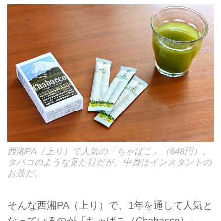
西湘PA（上り）で人気の「ちゃばこ」（648円）。
タバコのような見た目だが、中身はインスタントの
お茶だ。
そんな西湘PA（上り）で、1年を通して人気と
なっているのが「ちゃばこ（Chabacco）」