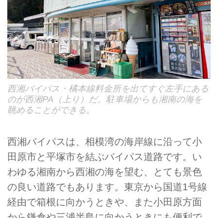
西湘バイパス・橘本線料金所を出てすぐ左手にある
のが西湘PA（上り）だ。駐車場からも湘南の海を
眺めることができる。
西湘バイパスは、相模湾の海岸線に沿って小
田原市と平塚市を結ぶバイパス道路です。い
わゆる湘南から西湘の海を望む、とても景色
の良い道路でもあります。東京から国道1号線
経由で箱根に向かうときや、また小田原方面
から鎌倉や三浦半島に向かうときにも便利で