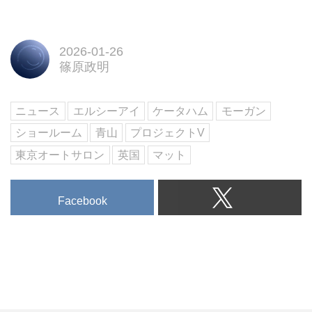
ズ・ジャパン（エスシーアイ株式
会社）から、モーガンの新しいフ
ラッグシップモデル「モーガン
スーパースポーツ（MORGAN
2026-01-26
SUPERSPORT）」の日本導入が
篠原政明
正式に発表された。4月4日より注
文受付を開始、デリバリーは
ニュース
エルシーアイ
ケータハム
モーガン
2025年秋頃開始されるという。
車両価格は2310万円（税込み）
ショールーム
青山
プロジェクトV
から。
東京オートサロン
英国
マット
Facebook