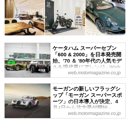
ケータハム スーパーセブン
「600 & 2000」を日本発売開
始。'70 ＆ '80年代の人気モデ
ルを現代風にアレンジ - Web
web.motormagazine.co.jp
モーターマガジン
ケータハムカーズ・ジャパン（エ
モーガンの新しいフラッグシ
スシーアイ）は、2024年6月21日
ップ「モーガン スーパースポ
（金）より、スーパーセブンの新
ーツ」の日本導入が決定、4
型モデルとなる、「スーパーセブ
月4日から注文受付開始 -
ン 600」と「スーパーセブン
web.motormagazine.co.jp
Webモーターマガジン
2000」の販売を開始する。
2025年4月4日、モーガンカー