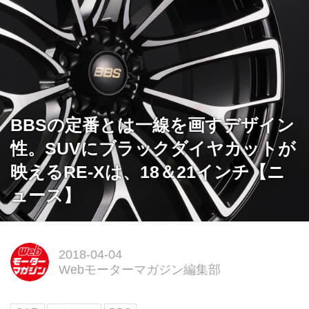
BBSの定番とは一線を画すデザイン
性。SUVにブラックダイヤカットが
映えるRE-Xは、18＆21インチ【ニ
ュース】
2018-04-04
Webモーターマガジン編集部