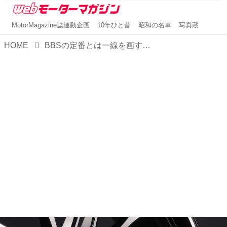
MotorMagazine誌連動企画
10年ひと昔
昭和の名車
写真蔵
HOME
BBSの定番とは一線を画すデザイン性。SUVにブラックダイヤカットが映えるRE-Xは、18＆21インチ【ニュース】