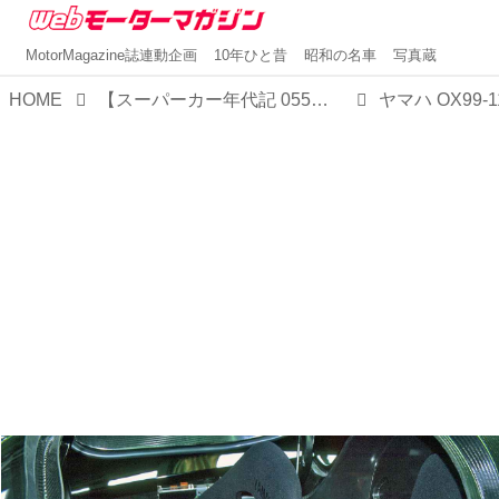
MotorMagazine誌連動企画
10年ひと昔
昭和の名車
写真蔵
HOME
【スーパーカー年代記 055】「OX99-11」はヤマハが技術の粋を集めて市販を目指したタンデムのスーパーカー
ヤマハ OX99-1