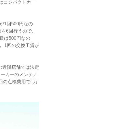
ではコンパクトカー
1回500円なの
換を6回行うので、
賃は500円なの
後。1回の交換工賃が
の近隣店舗では法定
メーカーのメンテナ
回の点検費用で1万
。