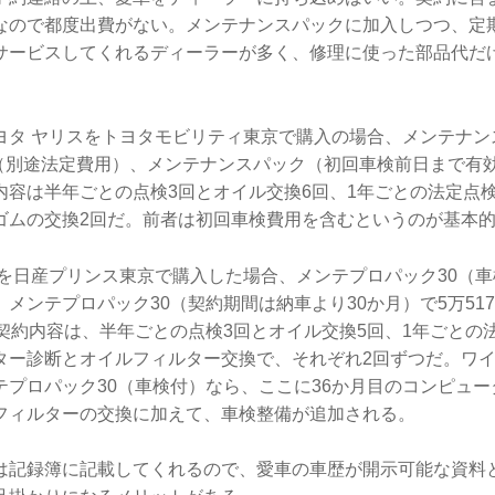
なので都度出費がない。メンテナンスパックに加入しつつ、定
サービスしてくれるディーラーが多く、修理に使った部品代だ
ヨタ ヤリスをトヨタモビリティ東京で購入の場合、メンテナン
円（別途法定費用）、メンテナンスパック（初回車検前日まで有効）
内容は半年ごとの点検3回とオイル交換6回、1年ごとの法定点
ゴムの交換2回だ。前者は初回車検費用を含むというのが基本
を日産プリンス東京で購入した場合、メンテプロパック30（車検
メンテプロパック30（契約期間は納車より30か月）で5万51
の契約内容は、半年ごとの点検3回とオイル交換5回、1年ごとの
ター診断とオイルフィルター交換で、それぞれ2回ずつだ。ワ
テプロパック30（車検付）なら、ここに36か月目のコンピュ
フィルターの交換に加えて、車検整備が追加される。
は記録簿に記載してくれるので、愛車の車歴が開示可能な資料