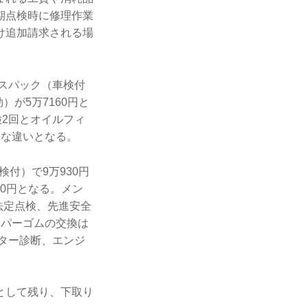
期点検時に修理作業
け追加請求される場
スパック（車検付
が5万7160円と
検2回とオイルフィ
的な違いとなる。
付）で9万930円
70円となる。メン
法定点検、先進安全
イパーゴムの交換は
ーター診断、エンジ
として残り、下取り