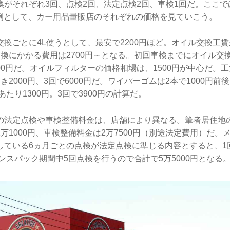
換がそれぞれ3回、点検2回、法定点検2回、車検1回だ。ここ
を例として、カー用品量販店のそれぞれの価格を見ていこう。
換ごとに4L使うとして、最安で2200円ほど。オイル交換工賃が
換にかかる費用は2700円～となる。初回車検までにオイル交
6200円だ。オイルフィルターの価格相場は、1500円が中心だ。工
き2000円、3回で6000円だ。ワイパーゴムは2本で1000円前
あたり1300円。3回で3900円の計算だ。
の法定点検や車検整備料金は、店舗により異なる。筆者居住地
万1000円、車検整備料金は2万7500円（別途法定費用）だ。
している6ヵ月ごとの点検が法定点検に準じる内容とすると、1
ナンスパック期間中5回点検を行うので合計で5万5000円となる