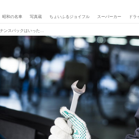
昭和の名車
写真蔵
ちょいふるジョイフル
スーパーカー
ドラ
【クルマとお金】ディーラーのメンテナンスパックはいったいどれだけお得なのか？ 計算してみた