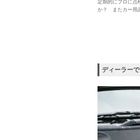
定期的にプロに点
か？ またカー用
ディーラーで