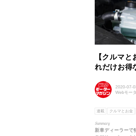
【クルマと
れだけお得
2020-07-0
Webモー
連載
クルマとお金
新車ディーラーで