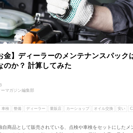
お金】ディーラーのメンテナンスパック
なのか？ 計算してみた
3
ターマガジン編集部
車検
整備
ディーラー
量販店
カーショップ
オイル交換
安い
C
独自商品として販売されている、点検や車検をセットにしたメ