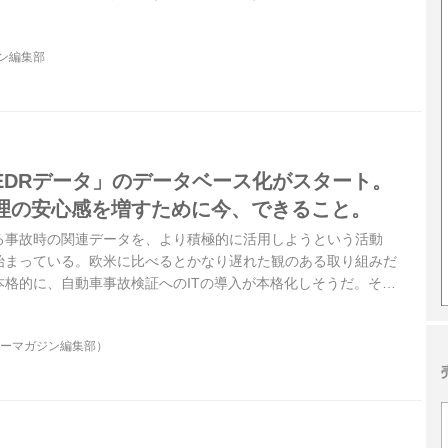
向けた、新たな取り組みも始まっている。
ジン編集部
EDRデータ」のデータベース化がスタート。
理の安心感を増すために今、できること。
る事故時の関連データを、より積極的に活用しようという活動
始まっている。欧米に比べるとかなり遅れた観のある取り組みだ
本格的に、自動車事故検証へのITの導入が本格化しそうだ。その
、ユーザー側にも意識改革が求められている。
ターマガジン編集部）