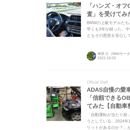
「ハンズ・オフ
査」を受けてみ
BMWの上級モデルた
早くも3年が経った。
ともその恩恵を安心し
転支援機能にまつわる
神原 久（Webモー
Official Staff
ADAS自慢の
「信頼できるO
てみた【自動車
「自動運転が当たり前
うとしている。2024
リットがあるのか？」