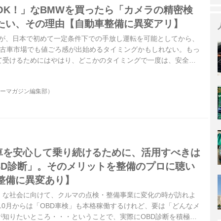
OK！」なBMWを買ったら「カメラの精密検
たい、その理由【自動車整備に異変アリ】
ちが、日本で初めて一定条件下での手放し運転を可能としてから、
中古車市場でも値ごろ感が出始めるタイミングかもしれない。もっ
て受けるためにはやはり、どこかのタイミングで一度は、安全運
システムをしっかりチェックしておいた方がいいかもしれない。
ターマガジン編集部）
愛車を安心して乗り続けるために、活用すべきは
BD診断」。そのメリットを整備のプロに聴い
整備に異変あり】
」な社会に向けて、クルマの点検・整備事業に変化の時が訪れよ
年10月からは「OBD車検」も本格稼働するけれど、要は「どんなメ
が知りたいところ・・・ということで、実際にOBD診断を積極活