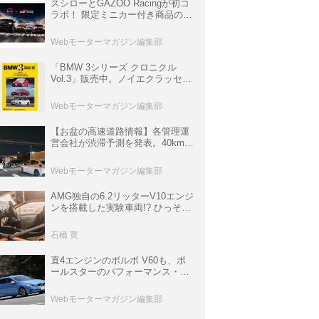
スシローとGAZOO Racingが初コ
ラボ！ 限定ミニカー付き商品の
他、富士スピードウェイのイベン
ト体験があたる抽選企画などを展
Webモーターマガジン編集部
開
「BMW 3シリーズ クロニクル
Vol.3」販売中。ノイエクラッセか
ら3シリーズへ、誕生50周年記念
ムック
Webモーターマガジン編集部
【お盆の高速道路情報】各管理運
営会社が渋滞予測を発表。40km以
上の渋滞を予測されている道が複
数ある
Webモーターマガジン編集部
AMG独自の6.2リッターV10エンジ
ンを搭載した実験車両!? ひっそり
生き残っていた「CLK DTM AMG
P900 プロトタイプ」とは
石橋 寛
直4エンジンのボルボ V60も、ポ
ールスターのパフォーマンス・パ
ッケージでパワーアップ【10年ひ
と昔の新車】
Webモーターマガジン編集部