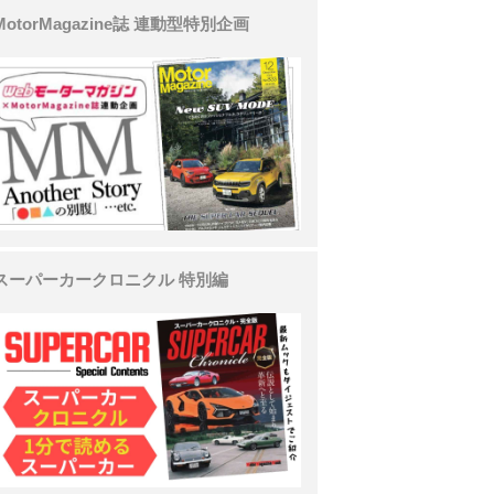
MotorMagazine誌 連動型特別企画
スーパーカークロニクル 特別編