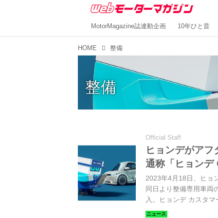
MotorMagazine誌連動企画
10年ひと昔
HOME
整備
整備
Official Staff
ヒョンデがアフ
通称「ヒョンデ
2023年4月18日、
同日より整備専用車両
入。ヒョンデ カスタマ
て、稼働を開始した。