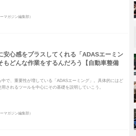
プに、そのバリューの中身をうかがってみた。あなたの愛車の
（取材協力：(有) 山田自動車 http://yama-mobile.com/ ）
ターマガジン編集部）
に安心感をプラスしてくれる「ADASエーミン
そもどんな作業をするんだろう【自動車整備
中で、重要性が増している「ADASエーミング」。具体的にはど
使用されるツールを中心にその基礎を説明していこう。
ターマガジン編集部）