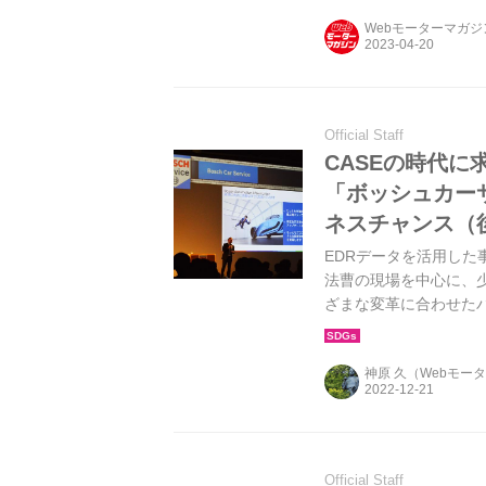
Webモーターマガ
Official Staff
CASEの時代
「ボッシュカー
ネスチャンス（
EDRデータを活用した
法曹の現場を中心に、
ざまな変革に合わせた
ての面白さはまさに「
神原 久（Webモー
Official Staff