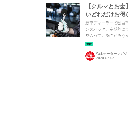
【クルマとお金
いどれだけお得
新車ディーラーで独自
ンスパック。定期的に
見合っているのだろう
ろうか？ 解説しよう。
Webモーターマガ