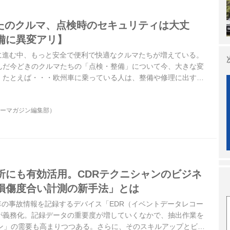
なたのクルマ、点検時のセキュリティは大丈
備に異変アリ】
的に進む中、もっと安全で便利で快適なクルマたちが増えている。
んだ今どきのクルマたちの「点検・整備」について今、大きな変
。たとえば・・・欧州車に乗っている人は、整備や修理に出す時
ことを、ちょっと真面目に考えておいたほうがいいかもしれな
ターマガジン編集部）
析にも有効活用。CDRテクニシャンのビジネ
損傷度合い計測の新手法」とは
動車の事故情報を記録するデバイス「EDR（イベントデータレコー
が義務化。記録データの重要度が増していくなかで、抽出作業を
ャン」の需要も高まりつつある。さらに、そのスキルアップとビジ