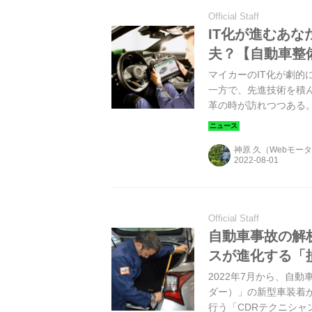
Official Staff
IT化が進むあ
夫？【自動車整
マイカーのIT化が劇
一方で、先進技術を積
革の時が訪れつつある
の「セキュリティ」の
い。
神原 久（Webモー
Official Staff
自動車事故の解
スが進化する「
2022年7月から、自
ダー）」の新型車装着
行う「CDRテクニシ