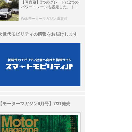
【写真蔵】3つのグレードに2つの
パワートレーンも設定した、トヨ
タ 新型「RAV4」
Webモーターマガジン編集部
次世代モビリティの情報をお届けします
【モーターマガジン9月号】7/31発売