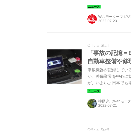
ネスチャンスの拡大に
Webモーターマガ
Official Staff
「事故の記憶＝
自動車整備や修
車載機器が記録してい
が、整備業界を中心に
が、いよいよ日本でも
流れを加速するために
神原 久（Webモー
Official Staff