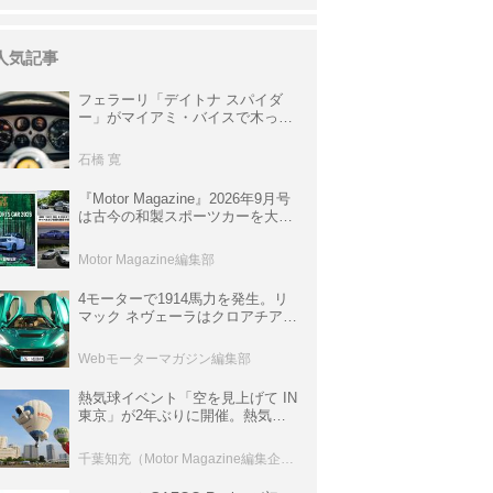
人気記事
フェラーリ「デイトナ スパイダ
ー」がマイアミ・バイスで木っ端
みじんになった後「テスタロッ
サ」に化けた理由
石橋 寛
『Motor Magazine』2026年9月号
は古今の和製スポーツカーを大特
集。欧州スポーツ＆スーパーカー
情報も満載
Motor Magazine編集部
4モーターで1914馬力を発生。リ
マック ネヴェーラはクロアチア発
のハイパーBEV【スーパーカーク
ロニクル・完全版／115】
Webモーターマガジン編集部
熱気球イベント「空を見上げて IN
東京」が2年ぶりに開催。熱気球
体験搭乗会や模型飛行機づくり教
室などのコンテンツも
千葉知充（Motor Magazine編集企画室）