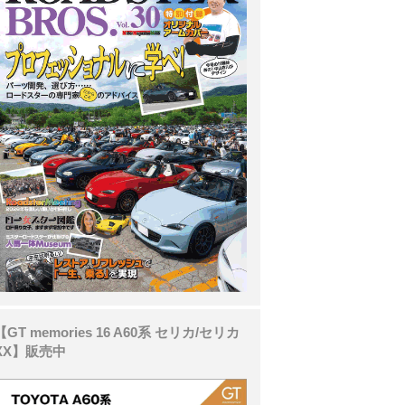
【GT memories 16 A60系 セリカ/セリカ
XX】販売中