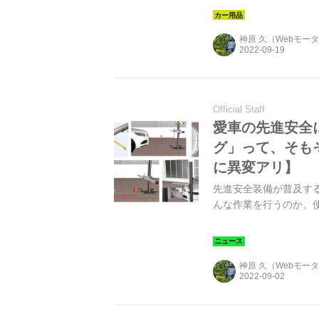
用しているプロショッ
ADASは、本当に信頼できる？
神原 久（Webモー
Official Staff
愛車の先進安全
グ」って、そも
に異変アリ】
先進安全装備が普及する
んな作業を行うのか、
神原 久（Webモー