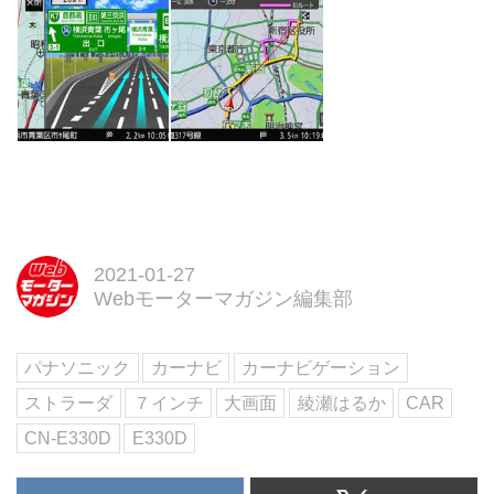
2021-01-27
Webモーターマガジン編集部
パナソニック
カーナビ
カーナビゲーション
ストラーダ
７インチ
大画面
綾瀬はるか
CAR
CN-E330D
E330D