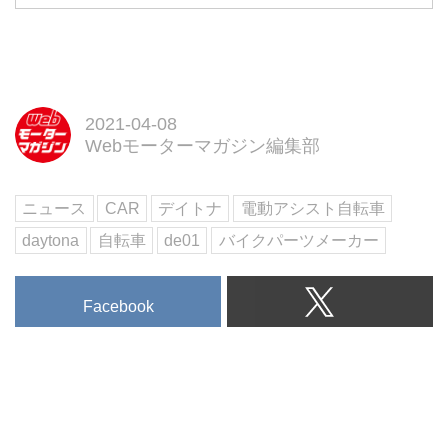
クルマの車検切れで買取できるか
悩んでいる人は必見です！車検が
切れたらクルマは売れないのでは
と悩んでいませんか。そこで、車
検が切れた場合の買取についての
2021-04-08
ほか、買取店の選び方をご紹介し
Webモーターマガジン編集部
ます。
ニュース
CAR
デイトナ
電動アシスト自転車
daytona
自転車
de01
バイクパーツメーカー
Facebook