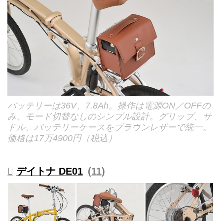
バッテリーは36V、7.8Ah。操作は電源ON／OFFの
み、モード切替なしのシンプル設計。グリップ、サ
ドル、バッテリーケースをブラウンレザーで統一。
価格は17万4900円（税込）
デイトナ DE01
11