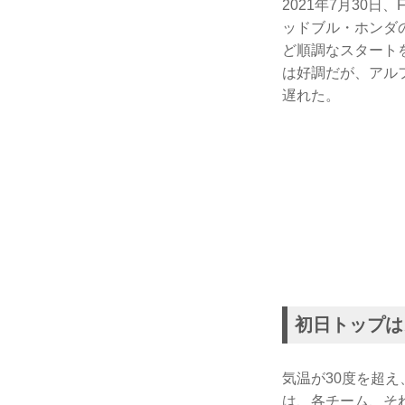
2021年7月30
ッドブル・ホンダ
ど順調なスタート
は好調だが、アル
遅れた。
初日トップは
気温が30度を超
は、各チーム、そ