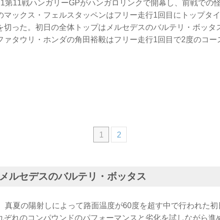
日、F1第11戦ハンガリーGPがハンガロリンクで開幕し、前戦で
のマックス・フェルスタッペンはフリー走行1回目にトップタ
を切った。初日の全体トップはメルセデスのバルテリ・ボッタ
ファタウリ・ホンダの角田裕毅はフリー走行1回目で2度のコー
1
2
メルセデスのバルテリ・ボッタス
え、真夏の陽射しによって路面温度が60度を超す中で行われた
れぞれのコンパウンドのパフォーマンスと劣化を試しながら進