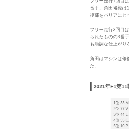
フリー走行1回目
番手、角田裕毅は
後部をバリアにヒ
フリー走行2回目
られたものの3番
も順調な仕上がり
角田はマシンは修
た。
2021年F1第
1位 33
2位 77
3位 44
4位 55
5位 10