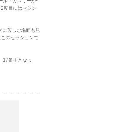
ール・ガスリーが5
、2度目にはマシン
グに苦しむ場面も見
はこのセッションで
、17番手となっ