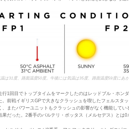
温は31度、路面温度50度。午後には気温は35度、路面温度59度にあ
走行1回目でトップタイムをマークしたのはレッドブル・ホン
た。前戦イギリスGPで大きなクラッシュを喫したフェルスタ
く、またパワーユニットもクラッシュの影響がなく機能してい
果だった。2番手のバルテリ・ボッタス（メルセデス）とは0.