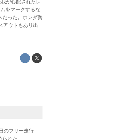
の怪我が心配されたレ
イムをマークするな
スだった。ホンダ勢
スアウトもあり出
初日のフリー走行
められた。