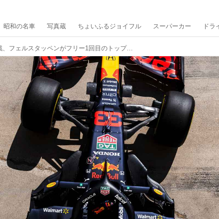
昭和の名車
写真蔵
ちょいふるジョイフル
スーパーカー
ドラ
2021年F1第11戦、フェルスタッペンがフリー1回目のトップタイムをマーク、ホンダ勢は好調なスタート【ハンガリーGP】