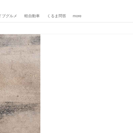
イブグルメ
軽自動車
くるま問答
more