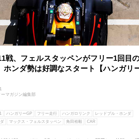
1第11戦、フェルスタッペンがフリー1回目
、ホンダ勢は好調なスタート【ハンガリー
1
ターマガジン編集部
1
ハンガリーGP
フリー走行
ハンガロリンク
レッドブル・ホンダ
ンダ
マックス・フェルスタッペン
角田裕毅
CAR