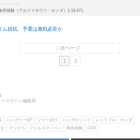
・・・・・
2 角田裕毅（アルファタウリ・ホンダ）1:19.671
イム拮抗、予選は激戦必至か
次ページ
1
2
1
ターマガジン編集部
1
ハンガリーGP
フリー走行
ハンガロリンク
レッドブル・ホンダ
ンダ
マックス・フェルスタッペン
角田裕毅
CAR