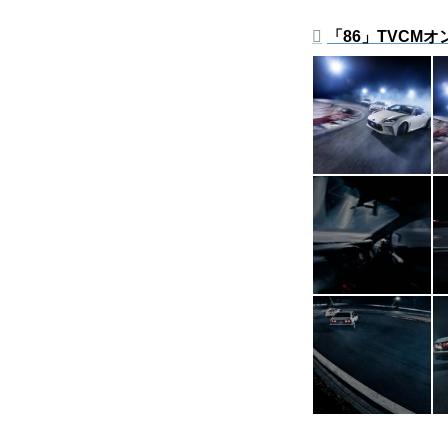
「86」TVCM