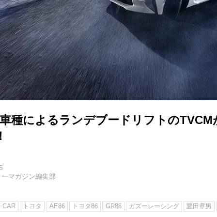
3車種によるランデブードリフトのTVCMが
！
5
ターマガジン編集部
CAR
トヨタ
AE86
トヨタ86
GR86
ガズーレーシング
豊田章男