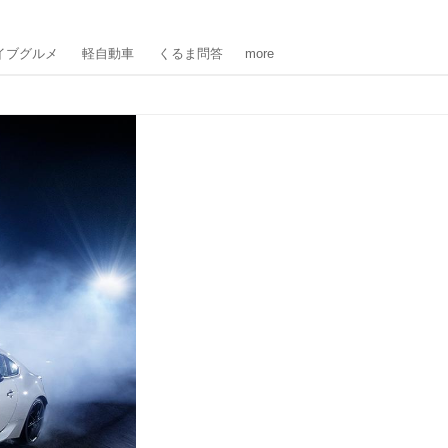
イブグルメ
軽自動車
くるま問答
more