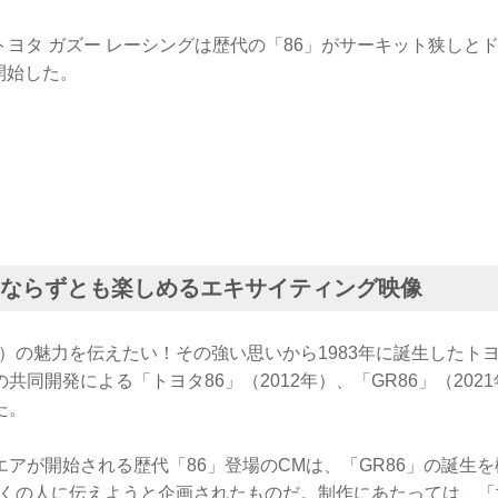
日、トヨタ ガズー レーシングは歴代の「86」がサーキット狭し
開始した。
ンならずとも楽しめるエキサイティング映像
）の魅力を伝えたい！その強い思いから1983年に誕生したトヨ
共同開発による「トヨタ86」（2012年）、「GR86」（202
た。
アが開始される歴代「86」登場のCMは、「GR86」の誕生
多くの人に伝えようと企画されたものだ。制作にあたっては、「世