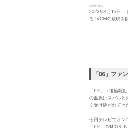
2022年4月15
るTVCMの放映を
「86」ファ
「FR」（後輪駆動
の血脈はスバルとの
く受け継がれてき
今回テレビでオンエ
「FR」の魅力を