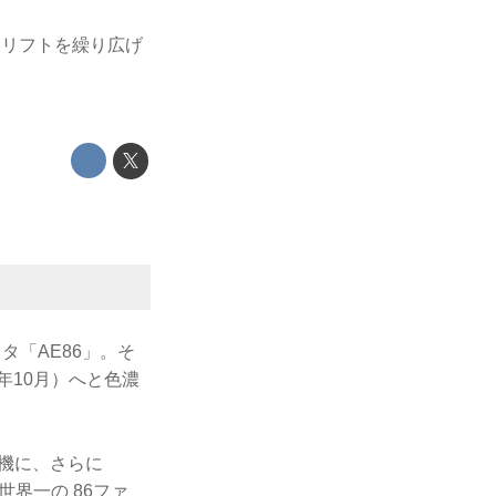
とドリフトを繰り広げ
タ「AE86」。そ
1年10月）へと色濃
を機に、さらに
界一の 86ファ