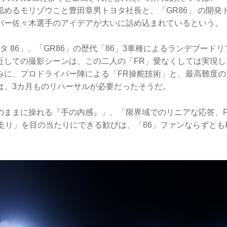
認めるモリゾウこと豊田章男トヨタ社長と、「GR86」 の開発
バー佐々木選手のアイデアが大いに詰め込まれているという。
ヨタ 86」、「GR86」の歴代「86」3車種によるランデブード
近しての撮影シーンは、この二人の「FR」愛なくしては実現し
みに、プロドライバー陣による「FR操舵技術」と、最高難度の
は、3カ月ものリハーサルが必要だったそうだ。
のままに操れる『手の内感』」、「限界域でのリニアな応答、F
の走り」を目の当たりにできる歓びは、「86」ファンならずと