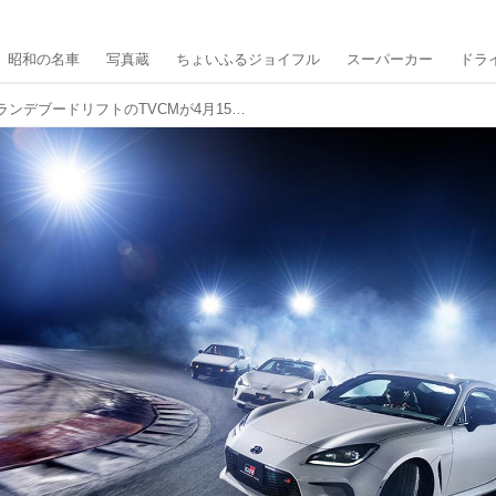
昭和の名車
写真蔵
ちょいふるジョイフル
スーパーカー
ドラ
歴代「86」3車種によるランデブードリフトのTVCMが4月15日よりオンエア！