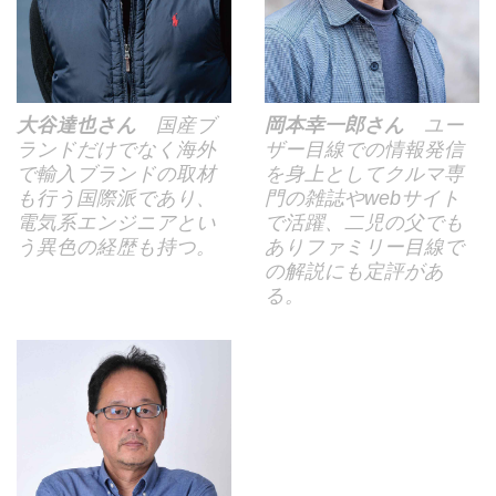
大谷達也さん
国産ブ
岡本幸一郎さん
ユー
ランドだけでなく海外
ザー目線での情報発信
で輸入ブランドの取材
を身上としてクルマ専
も行う国際派であり、
門の雑誌やwebサイト
電気系エンジニアとい
で活躍、二児の父でも
う異色の経歴も持つ。
ありファミリー目線で
の解説にも定評があ
る。