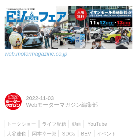
web.motormagazine.co.jp
2022-11-03
Webモーターマガジン編集部
トークショー
ライブ配信
動画
YouTube
大谷達也
岡本幸一郎
SDGs
BEV
イベント