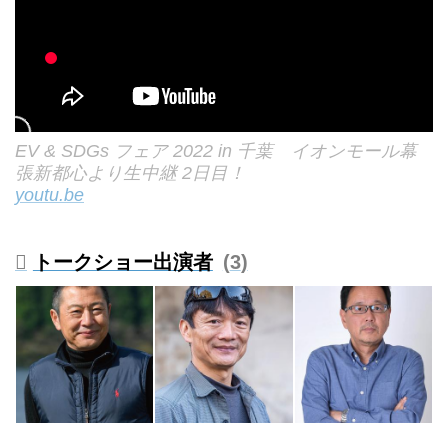
EV & SDGs フェア 2022 in 千葉 イオンモール幕
張新都心より生中継 2日目！
youtu.be
トークショー出演者
3