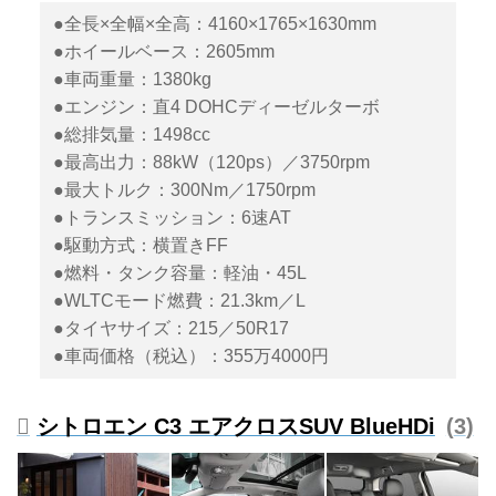
●全長×全幅×全高：4160×1765×1630mm
●ホイールベース：2605mm
●車両重量：1380kg
●エンジン：直4 DOHCディーゼルターボ
●総排気量：1498cc
●最高出力：88kW（120ps）／3750rpm
●最大トルク：300Nm／1750rpm
●トランスミッション：6速AT
●駆動方式：横置きFF
●燃料・タンク容量：軽油・45L
●WLTCモード燃費：21.3km／L
●タイヤサイズ：215／50R17
●車両価格（税込）：355万4000円
シトロエン C3 エアクロスSUV BlueHDi
3