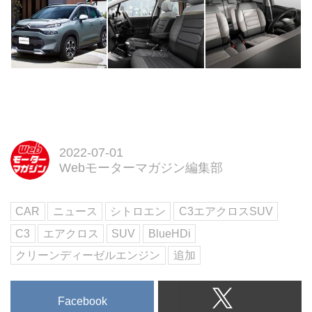
2022-07-01
Webモーターマガジン編集部
CAR
ニュース
シトロエン
C3エアクロスSUV
C3
エアクロス
SUV
BlueHDi
クリーンディーゼルエンジン
追加
Facebook