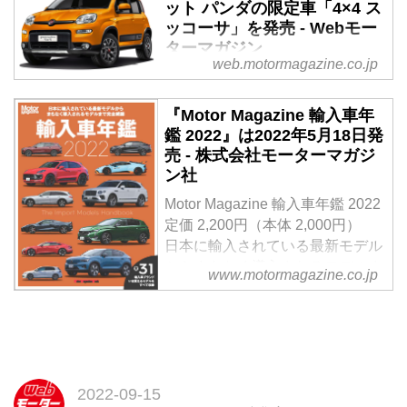
ット パンダの限定車「4×4 ス
Comfort（コンフォート）」を設
ッコーサ」を発売 - Webモー
定し、4月18日より90台限定で発
ターマガジン
売する。
web.motormagazine.co.jp
2019年7月3日、FCAジャパンは
フィアット パンダの限定車「4×4
『Motor Magazine 輸入車年
Succosa（スッコーサ）」を設
鑑 2022』は2022年5月18日発
定、80台限定で7月13日から発売
売 - 株式会社モーターマガジ
する。
ン社
Motor Magazine 輸入車年鑑 2022
定価 2,200円（本体 2,000円）
日本に輸入されている最新モデル
からまもなく導入されるモデルま
www.motormagazine.co.jp
で全31ブランド完全網羅
試し読み
◆ いま日本で買えるインポート
モデルをすべて収録
2022年5月現在、日本で購入でき
る輸入車をブランド別に全網羅。
2022-09-15