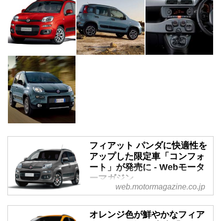
フィアット パンダに快適性を
アップした限定車「コンフォ
ート」が発売に - Webモータ
ーマガジン
web.motormagazine.co.jp
2020年4月8日、FCAジャパンは
フィアット パンダに快適装備を
オレンジ色が鮮やかなフィア
充実させた限定車「パンダ