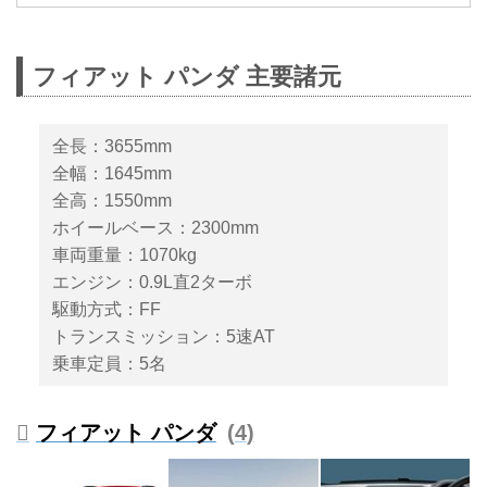
ン
2020年10月13日、FCAジャパン
フィアット パンダ 主要諸元
は150台限定の特別仕様車「Fiat
Panda Cross 4×4（フィアット パ
ンダクロス フォーバイフォ
全長：3655mm
ー）」を発売した。車両価格は
全幅：1645mm
263万円となる。
全高：1550mm
ホイールベース：2300mm
車両重量：1070kg
エンジン：0.9L直2ターボ
駆動方式：FF
トランスミッション：5速AT
乗車定員：5名
フィアット パンダ
4