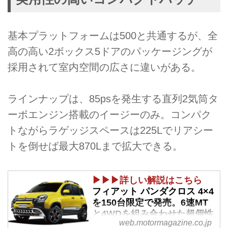
基本プラットフォームは500と共通するが、全
高の高い2ボックス5ドアのパッケージングが
採用されて室内空間の広さに違いがある。
ラインナップは、85psを発生する直列2気筒タ
ーボエンジン搭載のイージーのみ。コンパク
トながらラゲッジスペースは225Lでリアシー
トを倒せば最大870Lまで拡大できる。
▶▶▶詳しい解説はこちら
フィアット パンダクロス 4×4
を150台限定で発売。6速MT
と4WDを組み合わせた超個性
web.motormagazine.co.jp
派SUV - Webモーターマガジ