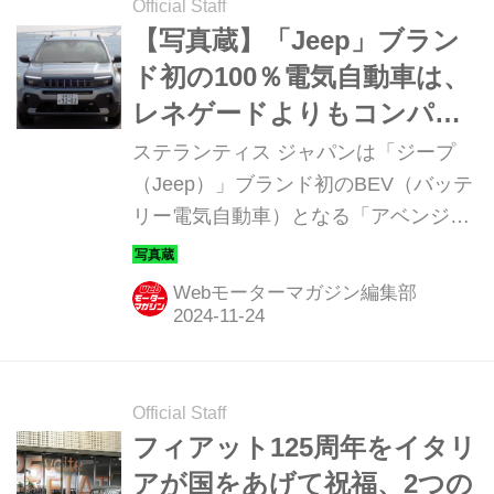
Official Staff
【写真蔵】「Jeep」ブラン
ド初の100％電気自動車は、
レネゲードよりもコンパク
トな「アベンジャー」
ステランティス ジャパンは「ジープ
（Jeep）」ブランド初のBEV（バッテ
リー電気自動車）となる「アベンジャ
ー（Avenger）」を日本デビュー。そ
のディテールを写真で紹介しよう。
Webモーターマガジン編集部
Official Staff
フィアット125周年をイタリ
アが国をあげて祝福、2つの