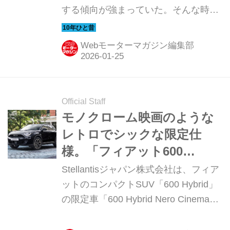
する傾向が強まっていた。そんな時代
のニューモデル試乗記を当時の記事と
写真で紹介していこう。今回は、2013
Webモーターマガジン編集部
年1月にラインナップが刷新された
「アバルト 500／595」シリーズだ。
Official Staff
モノクローム映画のような
レトロでシックな限定仕
様。「フィアット600
Hybrid Nero Cinema」を発
Stellantisジャパン株式会社は、フィア
売
ットのコンパクトSUV「600 Hybrid」
の限定車「600 Hybrid Nero Cinema
(セイチェント ハイブリッド ネロ チネ
マ)」を、2025年11月11日（火）より