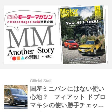
間もなく独自テストを行ってるので、
今回はその模様を振り返ってみよう。
（以下の試乗記は、Motor Magazine
2011年5月号より）
Official Staff
国産ミニバンにはない使い
心地？ フィアット ドブロ
マキシの使い勝手チェック