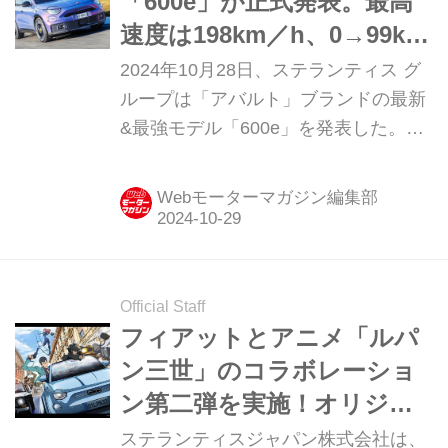
「600e」が正式発表。最高
速度は198km／h、0→99km
／h加速は5.9秒！
2024年10月28日、ステランティス グ
ループは「アバルト」ブランドの最新
&最強モデル「600e」を発表した。英
国では11月中旬から受注を開始する。
フィアット 600eをベースに2バージョ
Webモーターマガジン編集部
ンを設定 サソリのマークでお馴染みの
「アバルト（ABARTH）」ブランドか
らステランティス グループが送り出す
最新モデルが、フィアット 600eをベ
Official Staff
ースにした「アバルト 600e」だ。こ
フィアットとアニメ「ルパ
のクルマはステランティス モータース
ン三世」のコラボレーショ
ポーツと共同開発され、電動ホットハ
ン第二弾を実施！オリジナ
ッチの新たな基準を設定するだろう。
ルの短編小説およびイラス
ステランティスジャパン株式会社は、
アバルト 600eには標準モデルと、ブ