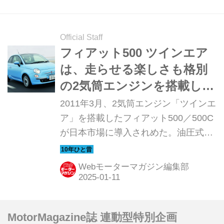
した。
Official Staff
フィアット500 ツインエア
は、走らせる楽しさも格別
の2気筒エンジンを搭載して
いた【10年ひと昔の新車】
2011年3月、2気筒エンジン「ツインエ
ア」を搭載したフィアット500／500C
が日本市場に導入されめた。油圧式の
吸気バルブシステム「マルチエア」が
採用されることでダウンサイジングを
Webモーターマガジン編集部
実現した画期的なユニットで、大きな
課題となっていたCO2排出量削減に対
するフィアットの回答として大きな注
MotorMagazine誌 連動型特別企画
目を集めた。Motor Magazine誌は上陸