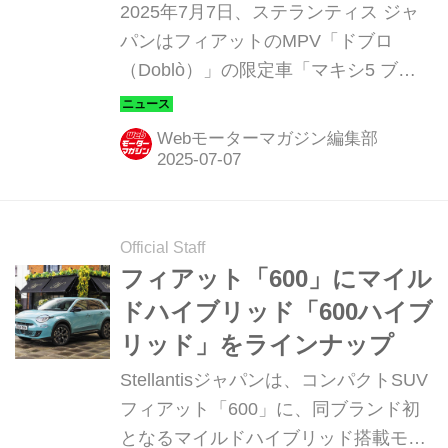
フェースがスタイリッシ
2025年7月7日、ステランティス ジャ
ュ！
パンはフィアットのMPV「ドブロ
（Doblò）」の限定車「マキシ5 ブラ
ックエディション（MAXI 5 Black
Edition）」を80台限定で発売した。
Webモーターマガジン編集部
Official Staff
フィアット「600」にマイル
ドハイブリッド「600ハイブ
リッド」をラインナップ
Stellantisジャパンは、コンパクトSUV
フィアット「600」に、同ブランド初
となるマイルドハイブリッド搭載モデ