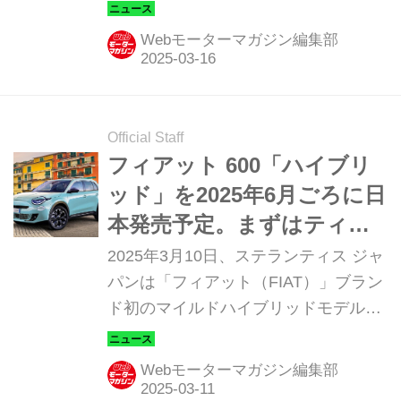
Prima White Package（セイチェント
イー ラ プリマ ホワイト パッケー
Webモーターマガジン編集部
ジ）」を同年3月29日より、全国のフ
ィアット正規ディーラーにて発売する
ことを発表した。
Official Staff
フィアット 600「ハイブリ
ッド」を2025年6月ごろに日
本発売予定。まずはティザ
ーサイトを公開
2025年3月10日、ステランティス ジャ
パンは「フィアット（FIAT）」ブラン
ド初のマイルドハイブリッドモデル
「600（セイチェント）ハイブリッ
ド」を同年6月ごろ発売すると発表。
Webモーターマガジン編集部
それに先駆けてティザーサイトを公開