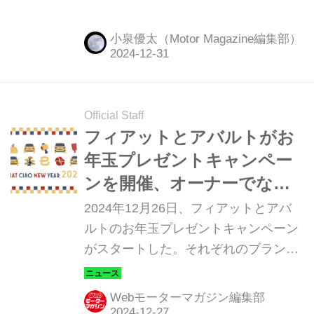
しました。今回は7人乗のロングボデ
ィモデル「ドブロ マキシ」に試乗、そ
小泉優太（Motor Magazine編集部）
の走りを中心にレポートしていきたい
と思います。
Official Staff
フィアットとアバルトがお
年玉プレゼントキャンペー
ンを開催、オーナーでなく
ても誰でも応募できる
2024年12月26日、フィアットとアバ
ルトのお年玉プレゼントキャンペーン
がスタートした。それぞれのブランド
のオーナーだけでなく、これから購入
を考えている人、まだ具体的に考えて
Webモーターマガジン編集部
いない人でも誰でも特設サイトから応