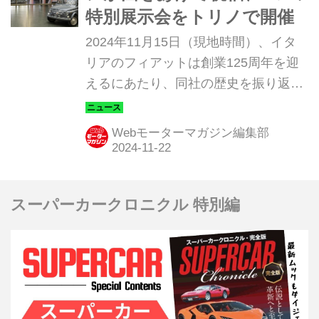
特別展示会をトリノで開催
2024年11月15日（現地時間）、イタ
リアのフィアットは創業125周年を迎
えるにあたり、同社の歴史を振り返る
2つの特別展示会をイタリア・トリノ
で開始した。イタリア国立自動車博物
Webモーターマガジン編集部
館（MAUTO）で「125times FIAT.〜フ
ィアットの想像力を通して見る近代
性」展、そして、フィアットのヘリテ
スーパーカークロニクル 特別編
ージ部門「Heritage Hub（ヘリテージ
ハブ）」では「UNEXPECTED &
SURPRISING FIAT」展が同時にスタ
ート。トリノを拠点とするブランドの
1世紀以上の歴史を、象徴的な車両、
芸術作品、アーカイブドキュメントを