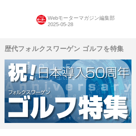
ル「600ハイブリッド」をラインナッ
プ。これにより、「600」はBEV（電
Webモーターマガジン編集部
気自動車）の「600e」とのツープラト
ンとなった。販売は、2025年5月27日
より開始されている。
歴代フォルクスワーゲン ゴルフを特集