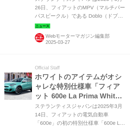
26日、フィアットのMPV（マルチパー
パスビークル）である Doblo（ドブ
ロ）に限定車「Doblo Green Color
Edition」を設定。全国のフィアット正
Webモーターマガジン編集部
規ディーラーにて同日より160台限定
で発売することを発表した。
Official Staff
ホワイトのアイテムがオシ
ャレな特別仕様車「フィア
ット 600e La Prima White
Package」を発売
ステランティスジャパンは2025年3月
14日、フィアットの電気自動車
「600e」の初の特別仕様車「600e La