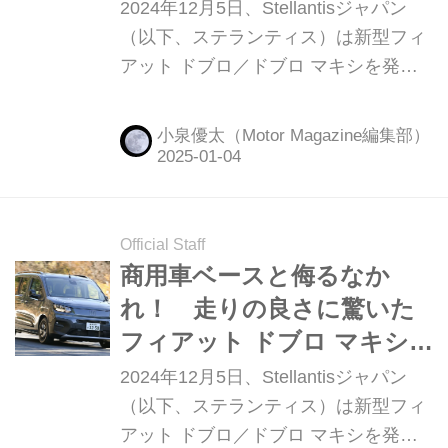
【後編】
2024年12月5日、Stellantisジャパン
（以下、ステランティス）は新型フィ
アット ドブロ／ドブロ マキシを発売
しました。前編では7人乗のロングボ
ディモデル「ドブロ マキシ」に試乗、
小泉優太（Motor Magazine編集部）
その走り中心にレポートしましたが、
今回はインテリアとその使い勝手につ
いて解説していきたいと思います。
Official Staff
商用車ベースと侮るなか
れ！ 走りの良さに驚いた
フィアット ドブロ マキシ
試乗レポート【前編】
2024年12月5日、Stellantisジャパン
（以下、ステランティス）は新型フィ
アット ドブロ／ドブロ マキシを発売