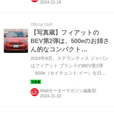
ーンを11月11日より実施する。
Official Staff
【写真蔵】フィアットの
BEV第2弾は、500eのお姉さ
ん的なコンパクト
SUV「600e」
2024年9月、ステランティス ジャパン
はフィアット ブランドのBEV第2弾
「600e（セイチェント イー）を日本
導入開始した。そのディテールを写真
で紹介しよう。
Webモーターマガジン編集部