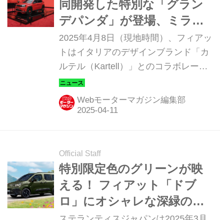
同開発した特別な「グラン
デパンダ」が登場、ミラノ
サローネ2025でワールドプ
2025年4月8日（現地時間）、フィアッ
レミア
トはイタリアのデザインブランド「カ
ルテル（Kartell）」とのコラボレーシ
ョンにより製作したコンセプト「グラ
ンデパンダ カルテル」を発表、世界的
Webモーターマガジン編集部
な国際家具インテリアデザイン見本市
「ミラノサローネ」（2025年4月8日〜
13日）で展示される。フィアットとカ
ルテルは今後もパートナーシップを継
Official Staff
続し、斬新で革新的なアイデアを探求
特別限定色のグリーンが映
していく。なお、「グランデパンダ カ
える！ フィアット「ドブ
ルテル」はミラノサローネのカルテル
ロ」にオシャレな深緑の限
のブースに展示される。
定車を発売
ステランティスジャパンは2025年3月