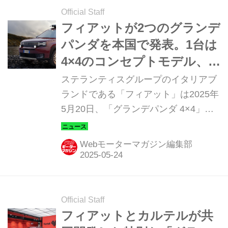
Official Staff
フィアットが2つのグランデ
パンダを本国で発表。1台は
4×4のコンセプトモデル、
もう1台はハイブリッドの市
ステランティスグループのイタリアブ
販モデル
ランドである「フィアット」は2025年
5月20日、「グランデパンダ 4×4」の
コンセプトモデルを本国で発表した。
また、同日に「新型グランデパンダ ハ
Webモーターマガジン編集部
イブリッド」の市販モデルも発表し
た。
Official Staff
フィアットとカルテルが共