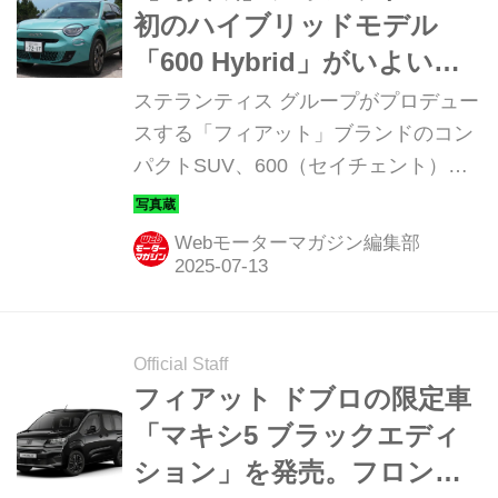
初のハイブリッドモデル
「600 Hybrid」がいよいよ
日本デビュー！
ステランティス グループがプロデュー
スする「フィアット」ブランドのコン
パクトSUV、600（セイチェント）に
ハイブリッドモデルが追加設定され
た。そのディテールを写真で紹介しよ
Webモーターマガジン編集部
う。
Official Staff
フィアット ドブロの限定車
「マキシ5 ブラックエディ
ション」を発売。フロント