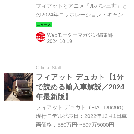
トを公開
フィアットとアニメ「ルパン三世」と
ランド設立の1949年に合わせた1949
の2024年コラボレーション・キャンペ
台限定の「スコーピオニッシマ」の2...
ーンを実施する。これはフィアット・
ブランドの新型EV「600e」が9月10日
Webモーターマガジン編集部
に発売されたことを記念し、実施され
たアニメ「ルパン三世」とのコラボレ
ーション・キャンペーンの第2弾であ
る。
Official Staff
フィアット デュカト【1分
で読める輸入車解説／2024
年最新版】
フィアット デュカト（FIAT Ducato）
現行モデル発表日：2022年12月1日車
両価格：580万円〜597万5000円