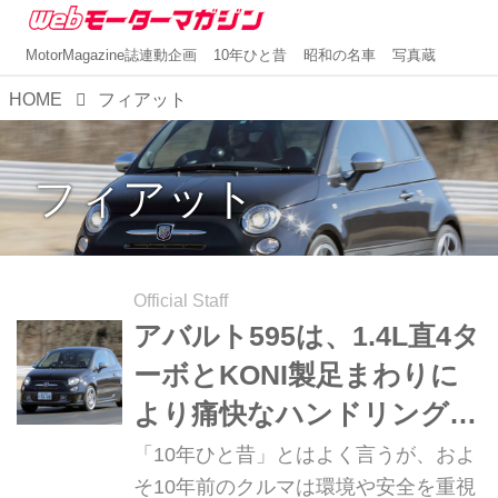
MotorMagazine誌連動企画
10年ひと昔
昭和の名車
写真蔵
HOME
フィアット
フィアット
Official Staff
アバルト595は、1.4L直4タ
ーボとKONI製足まわりに
より痛快なハンドリングを
実現していた【10年ひと昔
「10年ひと昔」とはよく言うが、およ
の新車】
そ10年前のクルマは環境や安全を重視