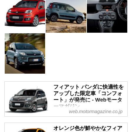
フィアット パンダに快適性を
アップした限定車「コンフォ
ート」が発売に - Webモータ
ーマガジン
web.motormagazine.co.jp
2020年4月8日、FCAジャパンは
フィアット パンダに快適装備を
オレンジ色が鮮やかなフィア
充実させた限定車「パンダ