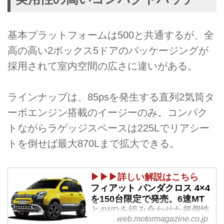
基本プラットフォームは500と共通するが、全
高の高い2ボックス5ドアのパッケージングが
採用されて室内空間の広さに違いがある。
ラインナップは、85psを発生する直列2気筒タ
ーボエンジン搭載のイージーのみ。コンパク
トながらラゲッジスペースは225Lでリアシー
トを倒せば最大870Lまで拡大できる。
▶▶▶詳しい解説はこちら
フィアット パンダクロス 4×4
を150台限定で発売。6速MT
と4WDを組み合わせた超個性
web.motormagazine.co.jp
派SUV - Webモーターマガジ