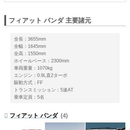
ン
2020年10月13日、FCAジャパン
フィアット パンダ 主要諸元
は150台限定の特別仕様車「Fiat
Panda Cross 4×4（フィアット パ
ンダクロス フォーバイフォ
全長：3655mm
ー）」を発売した。車両価格は
全幅：1645mm
263万円となる。
全高：1550mm
ホイールベース：2300mm
車両重量：1070kg
エンジン：0.9L直2ターボ
駆動方式：FF
トランスミッション：5速AT
乗車定員：5名
フィアット パンダ
4