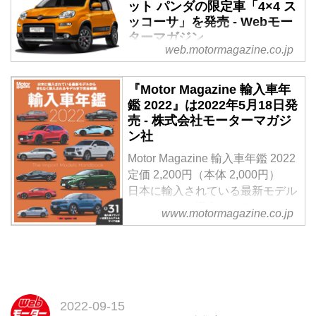
ット パンダの限定車「4×4 ス
Comfort（コンフォート）」を設
ッコーサ」を発売 - Webモー
定し、4月18日より90台限定で発
ターマガジン
売する。
web.motormagazine.co.jp
2019年7月3日、FCAジャパンは
フィアット パンダの限定車「4×4
『Motor Magazine 輸入車年
Succosa（スッコーサ）」を設
鑑 2022』は2022年5月18日発
定、80台限定で7月13日から発売
売 - 株式会社モーターマガジ
する。
ン社
Motor Magazine 輸入車年鑑 2022
定価 2,200円（本体 2,000円）
日本に輸入されている最新モデル
からまもなく導入されるモデルま
www.motormagazine.co.jp
で全31ブランド完全網羅
試し読み
◆ いま日本で買えるインポート
モデルをすべて収録
2022年5月現在、日本で購入でき
る輸入車をブランド別に全網羅。
2022-09-15