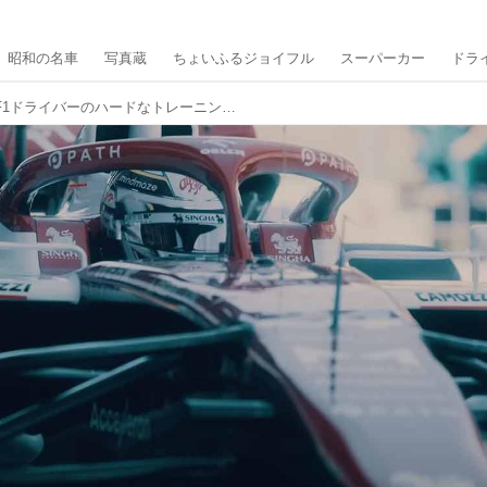
昭和の名車
写真蔵
ちょいふるジョイフル
スーパーカー
ドラ
「エピソード2」では、F1ドライバーのハードなトレーニングを公開。アルファロメオ F1チーム オーレン「Beyond the Visible」の続編がオンエア中