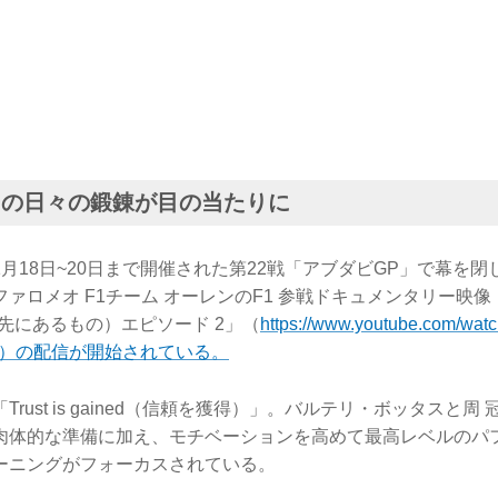
ーの日々の鍛錬が目の当たりに
、11月18日~20日まで開催された第22戦「アブダビGP」で幕を
ロメオ F1チーム オーレンのF1 参戦ドキュメンタリー映像「Bey
台裏の先にあるもの）エピソード 2」（
https://www.youtube.com/wat
bmw）の配信が開始されている。
rust is gained（信頼を獲得）」。バルテリ・ボッタスと周 
⾁体的な準備に加え、モチベーションを高めて最高レベルのパ
ーニングがフォーカスされている。