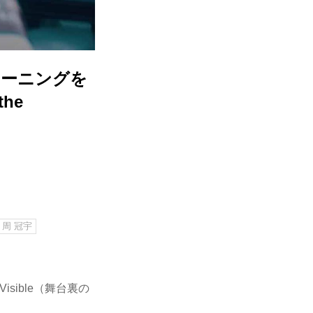
レーニングを
he
周 冠宇
isible（舞台裏の