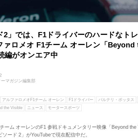
ド2」では、F1ドライバーのハードなト
ロメオ F1チーム オーレン「Beyond t
」の続編がオンエア中
2
ターマガジン編集部
アルファロメオF1チーム オーレン
F1ドライバー
バルテリ・ボッタス
 the Visible
ニュース
モータースポーツ
ーム オーレンのF1 参戦ドキュメンタリー映像「Beyond the V
ソード 2」がYouTubeで現在配信中だ。