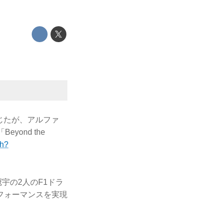
閉じたが、アルファ
ond the
ch?
冠宇の2人のF1ドラ
フォーマンスを実現