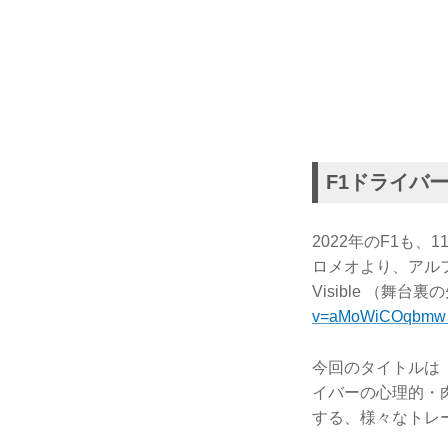
F1ドライバ
2022年のF1も
ロメオより、アルファ
Visible （舞
v=aMoWiCOq
今回のタイトルは「T
イバーの⼼理的・
する、様々なトレ