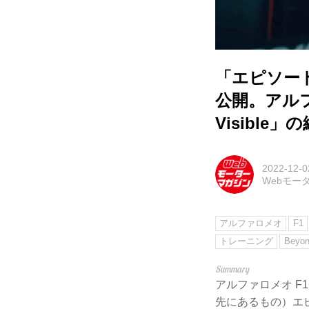
「エピソー
公開。アルファ
Visible
2022-12-0
Webモー
アルファロメオ
F1
トレーニング
Beyond
アルファロメオ F1チ
先にあるもの）エピ