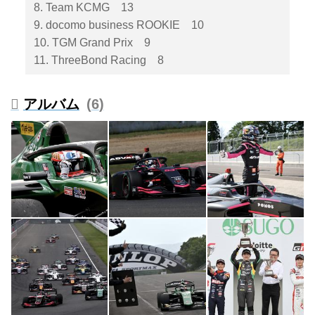
8. Team KCMG 13
9. docomo business ROOKIE 10
10. TGM Grand Prix 9
11. ThreeBond Racing 8
アルバム
6