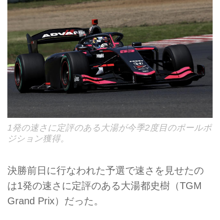
1発の速さに定評のある大湯が今季2度目のポールポ
ジション獲得。
決勝前日に行なわれた予選で速さを見せたの
は1発の速さに定評のある大湯都史樹（TGM
Grand Prix）だった。