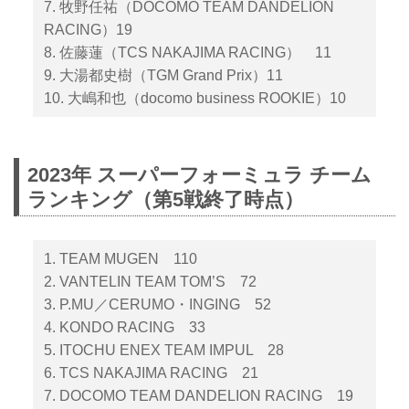
7. 牧野任祐（DOCOMO TEAM DANDELION
RACING）19
8. 佐藤蓮（TCS NAKAJIMA RACING） 11
9. 大湯都史樹（TGM Grand Prix）11
10. 大嶋和也（docomo business ROOKIE）10
2023年 スーパーフォーミュラ チーム
ランキング（第5戦終了時点）
1. TEAM MUGEN 110
2. VANTELIN TEAM TOM’S 72
3. P.MU／CERUMO・INGING 52
4. KONDO RACING 33
5. ITOCHU ENEX TEAM IMPUL 28
6. TCS NAKAJIMA RACING 21
7. DOCOMO TEAM DANDELION RACING 19