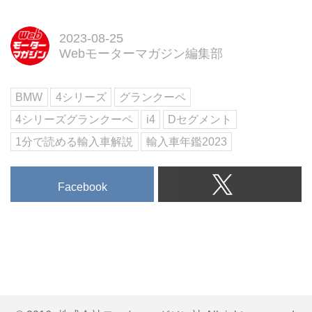
◆いま日本で買えるインポートモ
デルをすべて収録
2023年4月現在、日本で購入でき
2023-08-25
る輸入車をブランド別に全網羅。
Webモーターマガジン編集部
Motor Magazine編集部が取材した
インポートモデルの最新情報を凝
BMW
4シリーズ
グランクーペ
集して紹介しています。注目のモ
デルについては試乗インプレッシ
4シリーズグランクーペ
i4
Dセグメント
ョンも収録。また、巻末には車両
1分で読める輸入車解説
輸入車年鑑2023
の詳...
Facebook