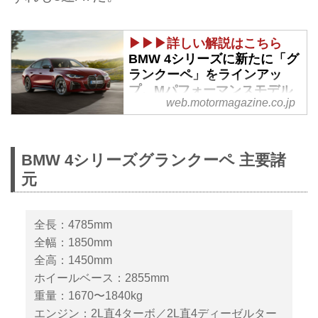
▶▶▶詳しい解説はこちら
BMW 4シリーズに新たに「グ
ランクーペ」をラインアッ
プ。Mパフォーマンスモデル
web.motormagazine.co.jp
「M440i xDrive」も登場 -
Webモーターマガジン
2021年7月16日、BMWジャパン
BMW 4シリーズグランクーペ 主要諸
は「4シリーズ グランクーペ」
元
と、これをベースとしたMパフォ
ーマンスモデル「M440i xDriveグ
ランクーペ」を発表。本日より販
全長：4785mm
売が開始され、納車は2021年9月
以降となる。
全幅：1850mm
全高：1450mm
ホイールベース：2855mm
重量：1670〜1840kg
エンジン：2L直4ターボ／2L直4ディーゼルター