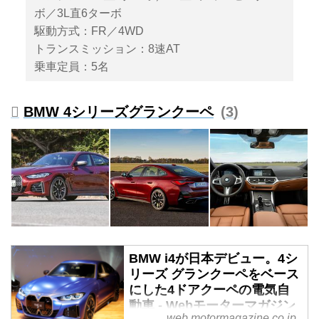
ボ／3L直6ターボ
駆動方式：FR／4WD
トランスミッション：8速AT
乗車定員：5名
BMW 4シリーズグランクーペ
3
BMW i4が日本デビュー。4シ
リーズ グランクーペをベース
にした4ドアクーペの電気自
動車 - Webモーターマガジン
web.motormagazine.co.jp