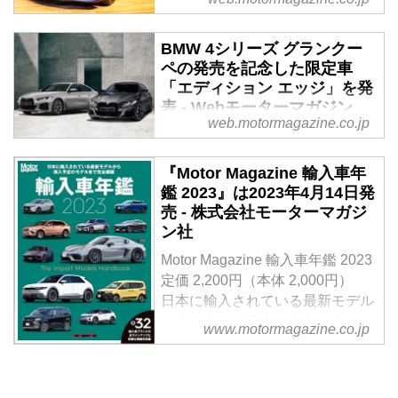
2022年2月16日、BMWジャパン
は4シリーズ グランクーペのライ
BMW 4シリーズ グランクー
ンナップに電気自動車の「i4（ア
ペの発売を記念した限定車
イフォー）」を追加設定して販売
「エディション エッジ」を発
を開始した。デリバリーは2022
表 - Webモーターマガジン
年3月以降を予定している。
web.motormagazine.co.jp
2021年11月2日、BMWジャパン
はミドルクラス 4ドアクーペの
『Motor Magazine 輸入車年
「4シリーズ グランクーペ」の発
鑑 2023』は2023年4月14日発
売を記念した限定車「Edition
売 - 株式会社モーターマガジ
EDGE（エディション エッジ）」
ン社
の受注を、11月9日（火）午前11
時より、BMWオンラインストア
Motor Magazine 輸入車年鑑 2023
限定で開始する。納車開始は、本
定価 2,200円（本体 2,000円）
年11月を予定している。
日本に輸入されている最新モデル
からまもなく導入されるモデルま
www.motormagazine.co.jp
で、全32ブランドのラインナップ
と詳細情報を収録
試し読み