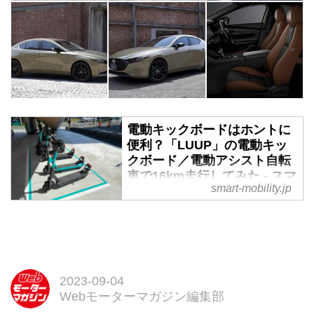
電動キックボードはホントに
便利？「LUUP」の電動キッ
クボード／電動アシスト自転
車で16km走行してみた - スマ
smart-mobility.jp
ートモビリティJP
電動キックボードでの移動は基本
的にラストワンマイルが想定され
ている。しかし、それ以上の距離
を利用するとどう感じるのか、気
になったことはないだろうか。今
2023-09-04
回は長距離走行してわかったメリ
Webモーターマガジン編集部
ット、気になる点をレビューす