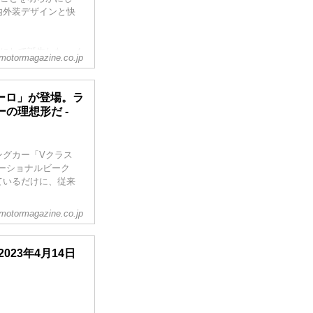
内外装デザインと快
スにして誕生した、メ
motormagazine.co.jp
表された現行型の日
。ボディはスタンダー
ーロ」が登場。ラ
の理想形だ -
ングカー「Vクラス
ーショナルビーク
ているだけに、従来
。
motormagazine.co.jp
は2023年4月14日