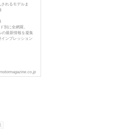
入されるモデルま
録
録
ンド別に全網羅。
モデルの最新情報を凝集
乗インプレッション
motormagazine.co.jp
説