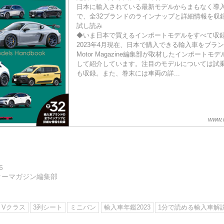
日本に輸入されている最新モデルからまもなく導
で、全32ブランドのラインナップと詳細情報を収
試し読み
◆いま日本で買えるインポートモデルをすべて収
2023年4月現在、日本で購入できる輸入車をブラ
Motor Magazine編集部が取材したインポート
して紹介しています。注目のモデルについては試
も収録。また、巻末には車両の詳...
www.
6
ターマガジン編集部
Vクラス
3列シート
ミニバン
輸入車年鑑2023
1分で読める輸入車解