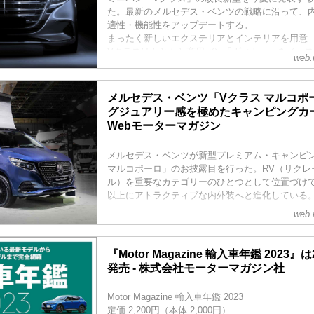
た。最新のメルセデス・ベンツの戦略に沿って、
適性・機能性をアップデートする。
まったく新しいエクステリアとインテリアを用意
Vクラスはもともと商用バン「ヴィトー」をベー
web.
ルセデス・ベンツのミニバン。2015年に日本で発
本仕様は2L直4ディーゼルターボエンジンを搭載
ドにロング、エクストラロ...
メルセデス・ベンツ「Vクラス マルコポ
グジュアリー感を極めたキャンピングカー
Webモーターマガジン
メルセデス・ベンツが新型プレミアム・キャンピ
マルコポーロ」のお披露目を行った。RV（リクレ
ル）を重要なカテゴリーのひとつとして位置づけ
以上にアトラクティブな内外装へと進化している
web.
『Motor Magazine 輸入車年鑑 2023』
発売 - 株式会社モーターマガジン社
Motor Magazine 輸入車年鑑 2023
定価 2,200円（本体 2,000円）