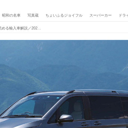
昭和の名車
写真蔵
ちょいふるジョイフル
スーパーカー
ドラ
メルセデス・ベンツ Vクラス【1分で読める輸入車解説／2023年版】