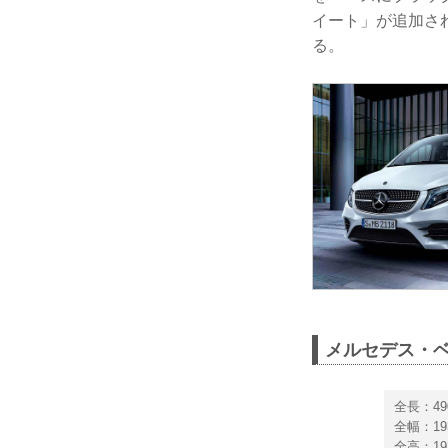
イート」が追加さ
る。
メルセデス・ベ
全長：49
全幅：19
全高：19