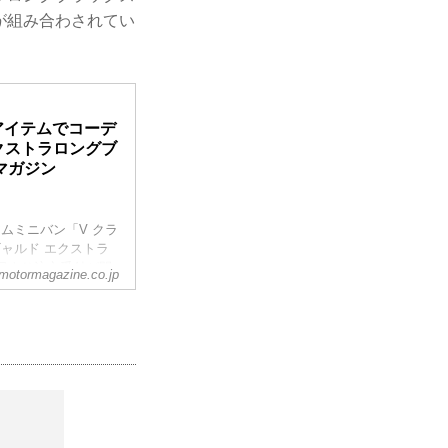
が組み合わされてい
アイテムでコーデ
エクストラロングブ
マガジン
アムミニバン「V クラ
ギャルド エクストラ
日より注文受付が開
motormagazine.co.jp
の見直しも行われ