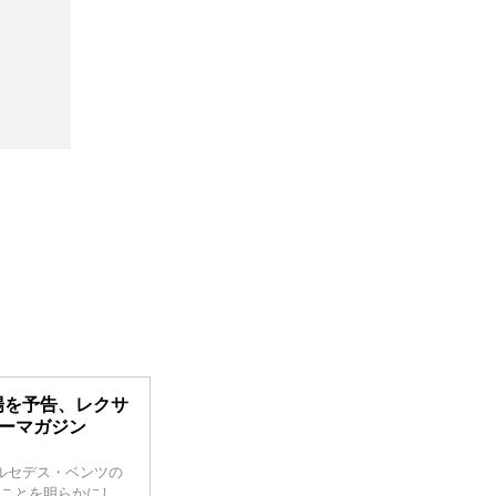
場を予告、レクサ
ターマガジン
メルセデス・ベンツの
ることを明らかにし