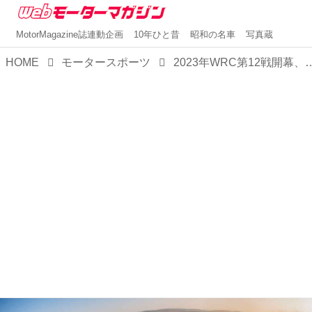
MotorMagazine誌連動企画
10年ひと昔
昭和の名車
写真蔵
HOME
モータースポーツ
2023年WRC第12戦開幕、ドイツ、チェコ、オーストリアの3カ国を走行する歴