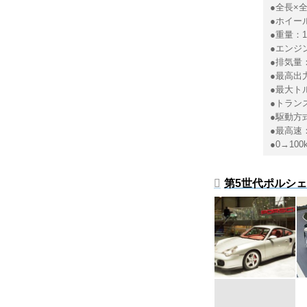
●全長×全
●ホイール
●重量：15
●エンジ
●排気量：
●最高出力：
●最大トルク
●トラン
●駆動方
●最高速：
●0→100
第5世代ポルシェ 