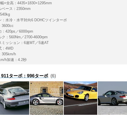
幅×全高：4435×1830×1295mm
ベース：2350mm
40kg
ン：水冷・水平対向6 DOHCツインターボ
3600cc
420ps／6000rpm
：560Nm／2700-4600rpm
スミッション：6速MT／5速AT
式：4WD
305km/h
km/h加速：4.2秒
911ターボ：996ターボ
6