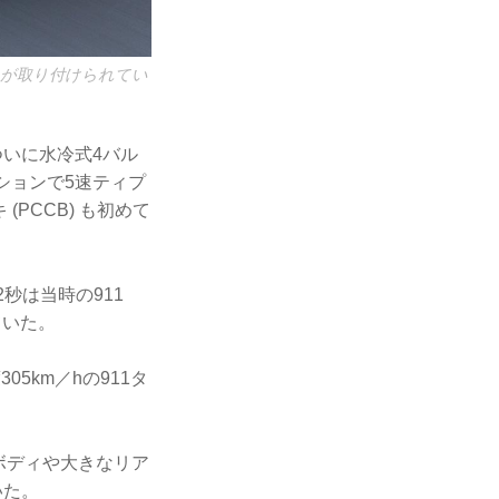
トが取り付けられてい
ついに水冷式4バル
ションで5速ティプ
PCCB) も初めて
.2秒は当時の911
ていた。
5km／hの911タ
ボディや大きなリア
いた。