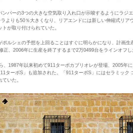
バンパーの3つの大きな空気取り入れ口が示唆するようにラジ
レラよりも50％大きくなり、リアエンドには新しい伸縮式リアウ
ットが取り付けられていた。
がポルシェの予想を上回ることはすぐに明らかになり、計画生産
方修正、2006年に生産を終了するまで2万0499台をラインオフ
から、1987年以来初めて911ターボカブリオレが登場、2005
11ターボS」も追加された。「911ターボS」にはセラミック 
れていた。