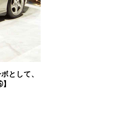
ーボとして、
⑤】