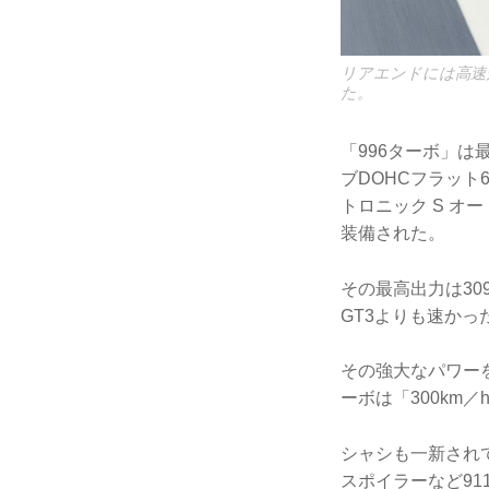
リアエンドには高速
た。
「996ターボ」
ブDOHCフラッ
トロニック S オー
装備された。
その最高出力は309 
GT3よりも速かっ
その強大なパワーを
ーボは「300km
シャシも一新され
スポイラーなど9