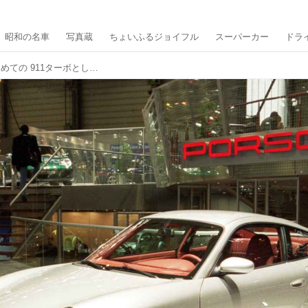
昭和の名車
写真蔵
ちょいふるジョイフル
スーパーカー
ドラ
5代目「996ターボ」は水冷化された初めての 911ターボとして、歴史に刻まれる【ポルシェ 911ターボ 50周年の道程⑤】