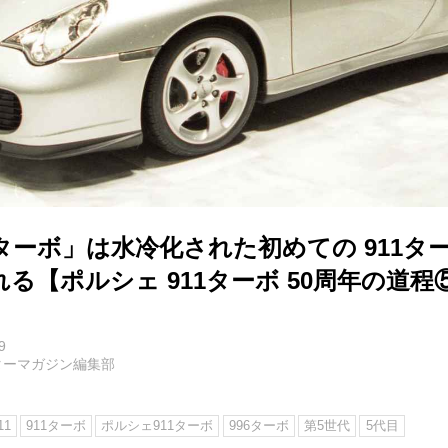
6ターボ」は水冷化された初めての 911タ
る【ポルシェ 911ターボ 50周年の道程
9
ターマガジン編集部
11
911ターボ
ポルシェ911ターボ
996ターボ
第5世代
5代目