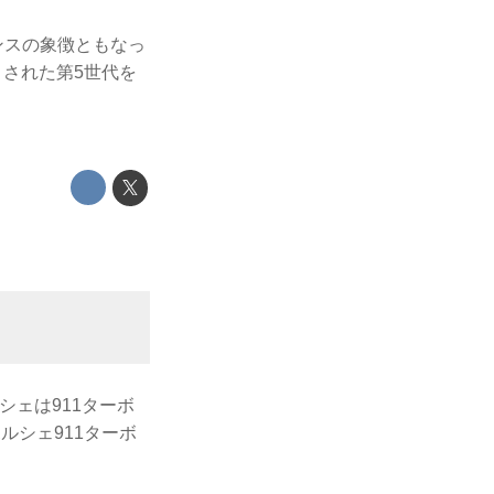
マンスの象徴ともなっ
目された第5世代を
シェは911ターボ
ルシェ911ターボ