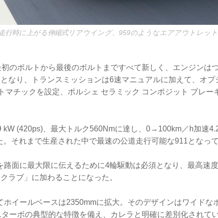
走行時に上がる伸縮式リアウイング、959のようなエアアウトレッ
は最初のボルトから最後のボルトまですべて新しく、エンジンは
ト6となり、トランスミッションは6速マニュアルに加えて、オプ
トマチックを設定、ポルシェ セラミック コンポジット ブレーキ (
kW (420ps)、最大トルク560Nmに達し、0→100km／h加速4
た。それまで生産された中で最速の公道走行可能な911となっ
路面に最大限に伝えるために4輪駆動は必須となり、最高速度30
／hクラブ」に加わることになった。
てホイールベースは2350mmに拡大。そのデザインはワイドな
11ターボの典型的な特徴を備え、カレラと明確に差別化されて