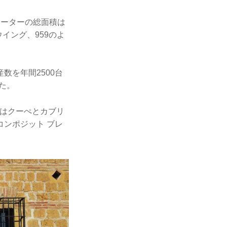
エーターの総面積は
イング、959のよ
数を年間2500台
した。
年にはクーぺとカブリ
コンポジット ブレ