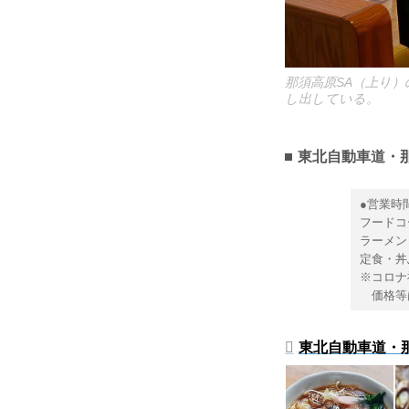
那須高原SA（上り
し出している。
東北自動車道・
●営業時
フード
ラーメン
定食・丼
※コロナ
価格等は
東北自動車道・