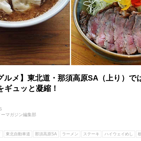
グルメ】東北道・那須高原SA（上り）で
をギュッと凝縮！
6
ターマガジン編集部
メ
東北自動車道
那須高原SA
ラーメン
ステーキ
ハイウェイめし