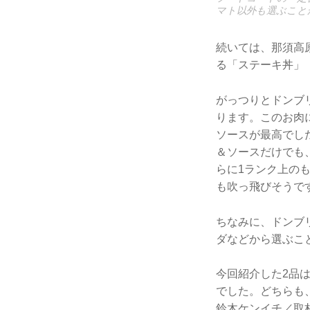
マト以外も選ぶこと
続いては、那須高
る「ステーキ丼」
がっつりとドンブ
ります。このお肉
ソースが最高でし
＆ソースだけでも
らに1ランク上の
も吹っ飛びそうで
ちなみに、ドンブ
ダなどから選ぶこ
今回紹介した2品
でした。どちらも
鈴木ケンイチ／取