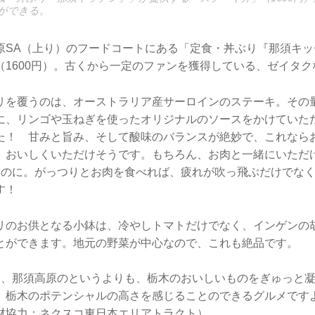
ができる。
原SA（上り）のフードコートにある「定食・丼ぶり『那須キッ
（1600円）。古くから一定のファンを獲得している、ゼイタ
リを覆うのは、オーストラリア産サーロインのステーキ。その量
に、リンゴや玉ねぎを使ったオリジナルのソースをかけていた
た！ 甘みと旨み、そして酸味のバランスが絶妙で、これなら
、おいしくいただけそうです。もちろん、お肉と一緒にいただ
ものに。がっつりとお肉を食べれば、疲れが吹っ飛ぶだけでな
す！
リのお供となる小鉢は、冷やしトマトだけでなく、インゲンの
とができます。地元の野菜が中心なので、これも絶品です。
は、那須高原のというよりも、栃木のおいしいものをぎゅっと
、栃木のポテンシャルの高さを感じることのできるグルメです
材協力：ネクスコ東日本エリアトラクト）