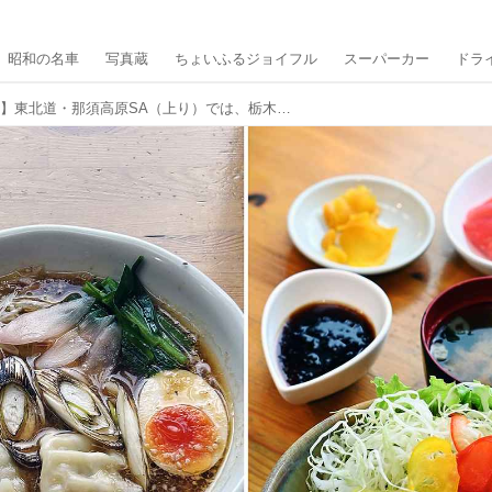
昭和の名車
写真蔵
ちょいふるジョイフル
スーパーカー
ドラ
【ドライブグルメ】東北道・那須高原SA（上り）では、栃木のおいしいものをギュッと凝縮！