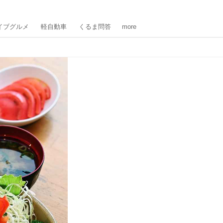
イブグルメ
軽自動車
くるま問答
more