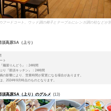
）のフードコート。ウッド調の椅子とテーブルにレンガ調の柱などが
那須高原SA（上り）
間
コート
『麺屋りんどう』：24時間
ぶり『那須キッチン』：24時間
禍の影響により、営業時間が変更になる場合があります。
、2024年9月時点のものとなります。
那須高原SA（上り）のグルメ
13