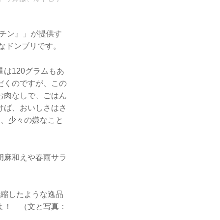
チン』」が提供す
クなドンブリです。
は120グラムもあ
だくのですが、この
お肉なしで、ごはん
けば、おいしさはさ
く、少々の嫌なこと
胡麻和えや春雨サラ
凝縮したような逸品
よ！ （文と写真：