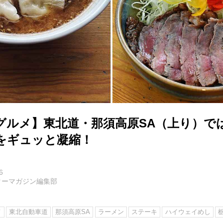
グルメ】東北道・那須高原SA（上り）で
をギュッと凝縮！
6
ターマガジン編集部
メ
東北自動車道
那須高原SA
ラーメン
ステーキ
ハイウェイめし