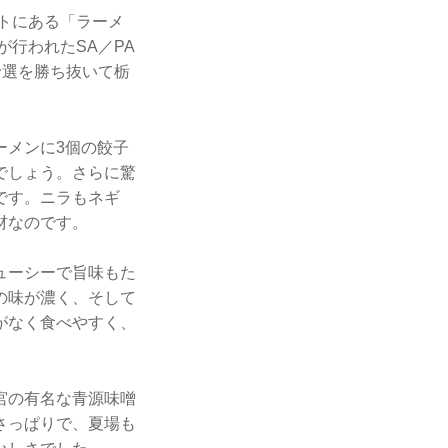
ートにある「ラーメ
が行われたSA／PA
予選を勝ち抜いて栃
ーメンに3個の餃子
でしょう。さらに驚
です。ニラもネギ
材なのです。
ューシーで旨味もた
の味が濃く、そして
がなく食べやすく、
宮の有名な青源味噌
さっぱりで、夏場も