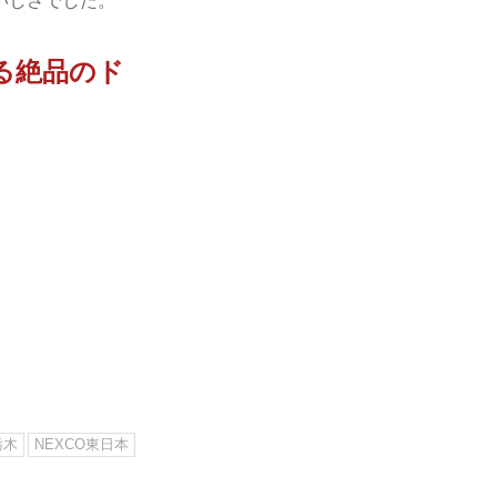
いしさでした。
れる絶品のド
栃木
NEXCO東日本