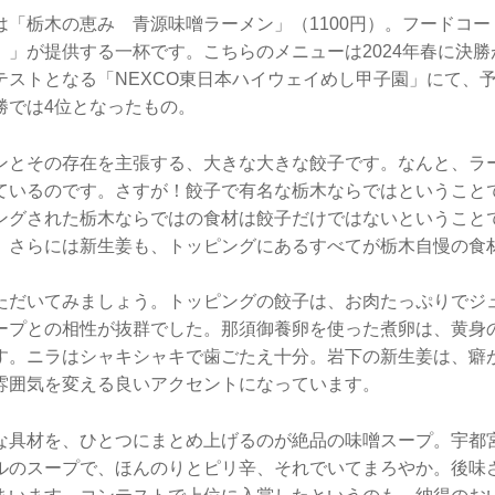
は「栃木の恵み 青源味噌ラーメン」（1100円）。フードコ
」が提供する一杯です。こちらのメニューは2024年春に決勝
テストとなる「NEXCO東日本ハイウェイめし甲子園」にて、
勝では4位となったもの。
ンとその存在を主張する、大きな大きな餃子です。なんと、ラ
ているのです。さすが！餃子で有名な栃木ならではということ
ングされた栃木ならではの食材は餃子だけではないということ
、さらには新生姜も、トッピングにあるすべてが栃木自慢の食
ただいてみましょう。トッピングの餃子は、お肉たっぷりでジ
ープとの相性が抜群でした。那須御養卵を使った煮卵は、黄身
す。ニラはシャキシャキで歯ごたえ十分。岩下の新生姜は、癖
雰囲気を変える良いアクセントになっています。
な具材を、ひとつにまとめ上げるのが絶品の味噌スープ。宇都
ルのスープで、ほんのりとピリ辛、それでいてまろやか。後味