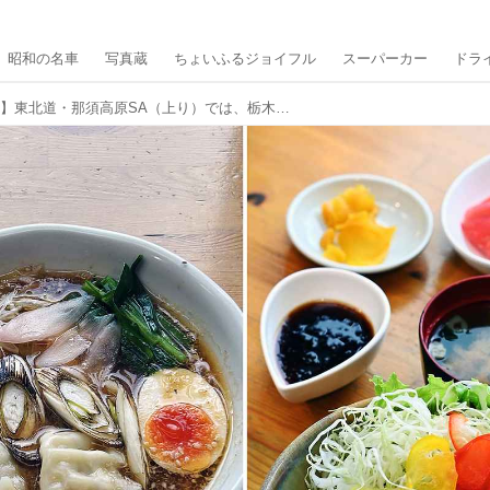
昭和の名車
写真蔵
ちょいふるジョイフル
スーパーカー
ドラ
【ドライブグルメ】東北道・那須高原SA（上り）では、栃木のおいしいものをギュッと凝縮！