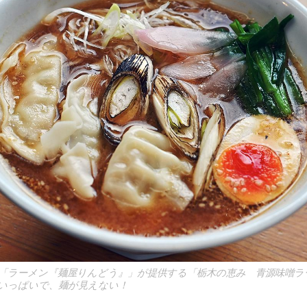
「ラーメン『麺屋りんどう』」が提供する「栃木の恵み 青源味噌ラー
いっぱいで、麺が見えない！