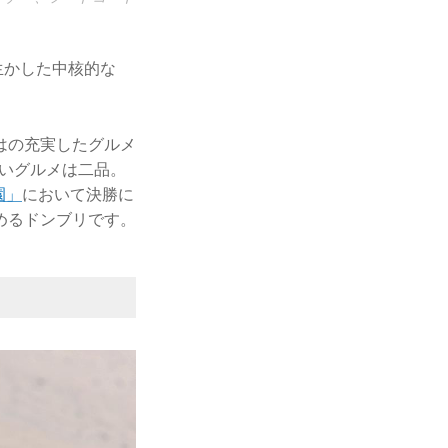
生かした中核的な
はの充実したグルメ
いグルメは二品。
園」
において決勝に
めるドンブリです。