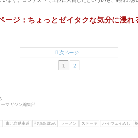
まいます。コンテストで上位に入賞したというのも、納得のお
▶︎次ページ：ちょっとゼイタクな気分に浸
次ページ
1
2
6
ターマガジン編集部
メ
東北自動車道
那須高原SA
ラーメン
ステーキ
ハイウェイめし