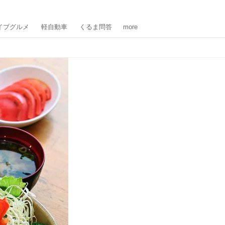
イブグルメ
軽自動車
くるま問答
more