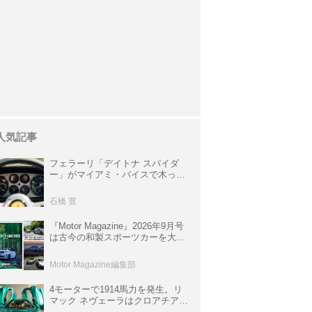
人気記事
フェラーリ「デイトナ スパイダ
ー」がマイアミ・バイスで木っ端
みじんになった後「テスタロッ
サ」に化けた理由
石橋 寛
『Motor Magazine』2026年9月号
は古今の和製スポーツカーを大特
集。欧州スポーツ＆スーパーカー
情報も満載
Motor Magazine編集部
4モーターで1914馬力を発生。リ
マック ネヴェーラはクロアチア発
のハイパーBEV【スーパーカーク