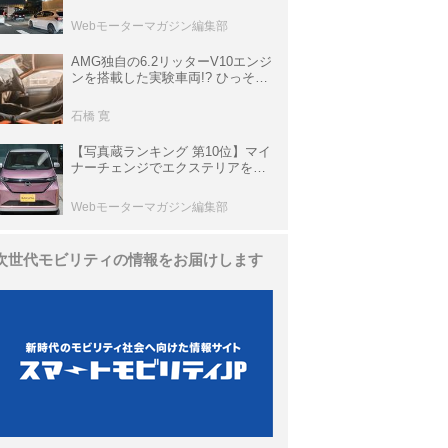
上の渋滞を予測されている道が複
数ある
Webモーターマガジン編集部
AMG独自の6.2リッターV10エンジ
ンを搭載した実験車両!? ひっそり
生き残っていた「CLK DTM AMG
P900 プロトタイプ」とは
石橋 寛
【写真蔵ランキング 第10位】マイ
ナーチェンジでエクステリアを刷
新、使い勝手も向上した「日産 サ
クラ」
Webモーターマガジン編集部
次世代モビリティの情報をお届けします