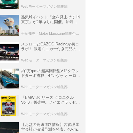
ロニクル・完全版／115】
Webモーターマガジン編集部
熱気球イベント「空を見上げて IN
東京」が2年ぶりに開催。熱気球
体験搭乗会や模型飛行機づくり教
室などのコンテンツも
千葉知充（Motor Magazine編集企画室）
スシローとGAZOO Racingが初コ
ラボ！ 限定ミニカー付き商品の
他、富士スピードウェイのイベン
ト体験があたる抽選企画などを展
Webモーターマガジン編集部
開
約1万rpmの超高回転型V12クワッ
ドターボ搭載、ゼンヴォ オーロラ
は100台限定、デンマーク発のハ
イパーカー【スーパーカークロニ
Webモーターマガジン編集部
クル・完全版／116】
「BMW 3シリーズ クロニクル
Vol.3」販売中。ノイエクラッセか
ら3シリーズへ、誕生50周年記念
ムック
Webモーターマガジン編集部
【お盆の高速道路情報】各管理運
営会社が渋滞予測を発表。40km以