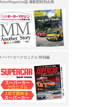
MotorMagazine誌 連動型特別企画
スーパーカークロニクル 特別編