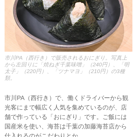
市川PA（西行き）で販売されるおにぎり。写真上
から左回りに「焼ねぎ千葉味噌」（240円）、「明
太子」（220円）、「ツナマヨ」（210円）の3種
類。
市川PA（西行き）で、働くドライバーから観
光客にまで幅広く人気を集めているのが、店
舗で作っている「おにぎり」です。ご飯には
国産米を使い、海苔は千葉の加藤海苔店から
仕入れるのがこだわりとか。