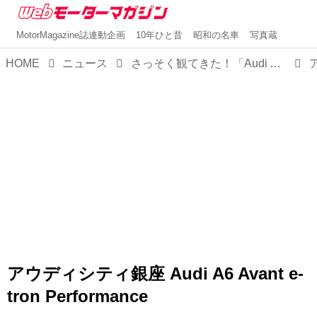
MotorMagazine誌連動企画
10年ひと昔
昭和の名車
写真蔵
HOME
ニュース
さっそく観てきた！「Audi A6 Avant e-tron」アウディシティ銀座にて先行公開中
アウディシティ銀座 Audi A6 Avant e-
tron Performance