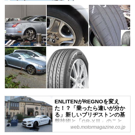
ENLITENがREGNOを変え
た！？「乗ったら違いが分か
る」新しいブリヂストンの基
盤技術と「GR-XⅢ」のこと、
web.motormagazine.co.jp
もっと知りたい！ - Webモー
ターマガジン