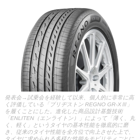
発表会→試乗会を経験して以来、個人的に非常に高
く評価している「ブリヂストン REGNO GR-XⅢ」
を履くことにした。進化した商品設計基盤技術
「ENLITEN（エンライトン）」によって「薄く、丸
く、軽く」というタイヤの基本性能を徹底的に磨
き、従来のタイヤ性能を全方位で向上させた上で、
タイヤに求められる多様な性能をモビリティごとに