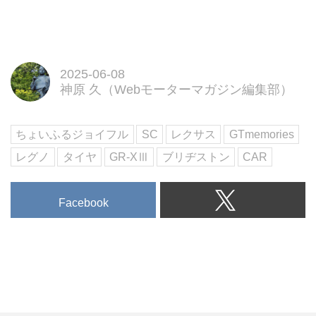
ブリヂストンが、「深みを増した
空間品質と磨き抜かれた走行性
能」を謳う乗用車用プレミアムブ
ランド新商品「レグノ GR-XⅢ」
2025-06-08
を発表したのは、2023年12月12
神原 久（Webモーターマガジン編集部）
日のこと。年明けの2024年1月23
日、その提供価値とコミュニケー
ちょいふるジョイフル
SC
レクサス
GTmemories
ション戦略を含めた詳細なメディ
ア向け発表会が開催されました。
レグノ
タイヤ
GR-XⅢ
ブリヂストン
CAR
Facebook