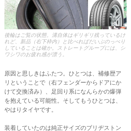
後輪はご覧の状態。溝自体はギリギリ残っているけ
れど、新品（右下枠内）と比べればだいぶのっぺり
していることは確か。ストレートグルーブには、シ
ワシワのお疲れ感が漂う。
原因と思しきはふたつ。ひとつは、補修歴ア
リということで（右フェンダーからドアにか
けて交換済み）、足回り系になんらかの爆弾
を抱えている可能性。そしてもうひとつは、
やはりタイヤです。
装着していたのは純正サイズのブリヂストン