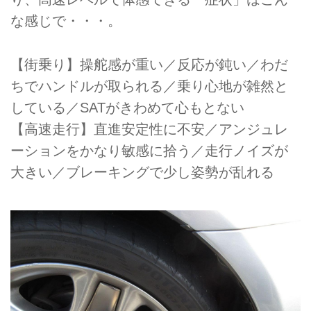
な感じで・・・。
【街乗り】操舵感が重い／反応が鈍い／わだ
ちでハンドルが取られる／乗り心地が雑然と
している／SATがきわめて心もとない
【高速走行】直進安定性に不安／アンジュレ
ーションをかなり敏感に拾う／走行ノイズが
大きい／ブレーキングで少し姿勢が乱れる