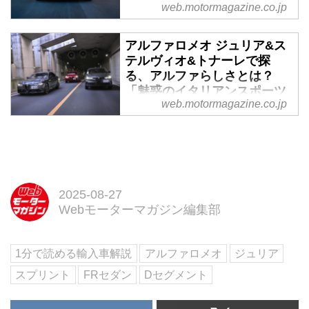
web.motormagazine.co.jp
2023年5月29日、ステランティス
ジャパンはアルファロメオのスポ
アルファロメオ ジュリア&ス
ーツサルーン「Giulia（ジュリ
テルヴィオ&トナーレで探
ア）」とSUV「Stelvio（ステルヴ
る、アルファらしさとは？
ィオ）」をフェイスリフトし、6
「魅惑のイタリアンスポーツ
月3日より全国のアルファ ロメオ
web.motormagazine.co.jp
ロードテスト」 - Webモータ
正規ディーラーにて販売開始する
ーマガジン
と発表した。
フロントフェイスには赤十字と人
を飲み込む大蛇のエンブレム、そ
して大きな盾。そして、スタイリ
ッシュなボディはひと目でアルフ
2025-08-27
ァロメオとわからせる。創立113
Webモーターマガジン編集部
年と長い歴史と伝統を持つアルフ
ァロメオのいまに迫る。（Motor
1分で読める輸入車解説
アルファロメオ
ジュリア
Magazine 2023年12月号より）
スプリント
FRセダン
Dセグメント