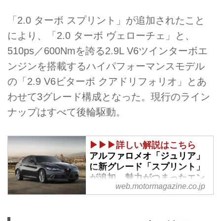
「2.0 ターボ スプリント」が追加されたこと
により、「2.0 ターボ ヴェローチェ」と、
510ps／600Nmを誇る2.9L V6ツインターボエ
ンジンを搭載するハイパフォーマンスモデル
の「2.9 V6ビターボ クアドリフォリオ」とあ
わせて3グレード構成となった。現行のライン
ナップはすべて後輪駆動。
▶▶▶詳しい解説はこちら
アルファロメオ「ジュリア」
に新グレード「スプリント」
が追加、魅力がつまったエン
web.motormagazine.co.jp
トリーモデル - Webモーター
マガジン
2025年7月24日、アルファロメオ