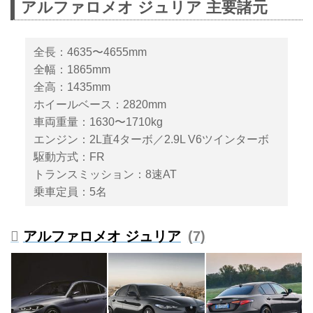
アルファロメオ ジュリア 主要諸元
のDセグメントFRスポーツセダン
「ジュリア」のラインナップに、
魅力的な価格の新グレード「スプ
全長：4635〜4655mm
リント（SPRINT ）」が追加され
全幅：1865mm
て登場した。車両価格は665万円
全高：1435mm
で、現行ラインナップのエントリ
ーグレードに位置づけられる。
ホイールベース：2820mm
車両重量：1630〜1710kg
エンジン：2L直4ターボ／2.9L V6ツインターボ
駆動方式：FR
トランスミッション：8速AT
乗車定員：5名
アルファロメオ ジュリア
7