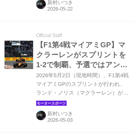
新村いつき
とも市街地コースとも異なる半公道サ
ーキットは、変わりやすい天候と気温
でもドライバーを悩ませる。なおカナ
ダGPは前戦マイアミGPに続いてスプ
Official Staff
リントフォーマットで行われる。
【F1第4戦マイアミGP】マ
クラーレンがスプリントを
1-2で制覇、予選ではアント
ネッリがポールを獲得
2026年5月2日（現地時間）、F1第4戦
マイアミGPのスプリントが行われ、
ランド・ノリス（マクラーレン）がポ
ールトゥウインを飾った。2位はオス
カー・ピアストリ（マクラーレン）、
新村いつき
3位はシャルル・ルクレール（フェラ
ーリ）となった。開幕から圧倒的な速