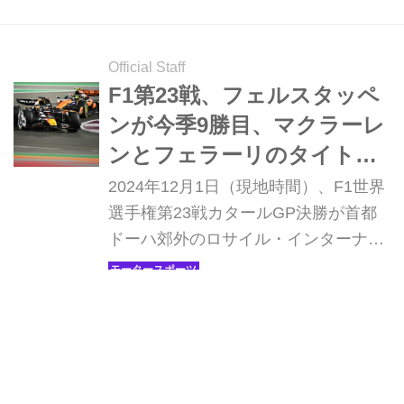
成。3位にはメルセデスのジョージ・
ラッセルが入った。
Official Staff
F1第23戦、フェルスタッペ
ンが今季9勝目、マクラーレ
ンとフェラーリのタイトル
争いは最終戦へ【カタール
2024年12月1日（現地時間）、F1世界
GP 決勝】
選手権第23戦カタールGP決勝が首都
ドーハ郊外のロサイル・インターナシ
ョナル・サーキットで開催され、レッ
ドブルのマックス・フェルスタッペン
Webモーターマガジン編集部
が優勝、2位にはフェラーリのシャル
ル・ルクレール、3位にはマクラーレ
ンのオスカー・ピアストリが入った。
MotorMagazine誌 連動型特別企画
RBの角田裕毅は好スタートで一時ポイ