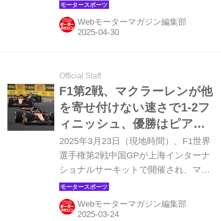
トドロームで開幕する。マイアミGP
の初開催は2022年で、今年で4回目、
Webモーターマガジン編集部
アメリカらしいエンターテインメント
性にあふれた華やかなグランプリとな
る。決勝レースは陽射しが柔らぐ4日
16時（現地時間）、日本時間5月5日早
Official Staff
朝に開始される。
F1第2戦、マクラーレンが他
を寄せ付けない速さで1-2フ
ィニッシュ、優勝はピアス
トリ【中国GP 決勝】
2025年3月23日（現地時間）、F1世界
選手権第2戦中国GPが上海インターナ
ショナルサーキットで開催され、マク
ラーレンのオスカー・ピアストリが優
勝、2位にもランド・ノリスが入り、
Webモーターマガジン編集部
マクラーレンが1-2フィニッシュを達