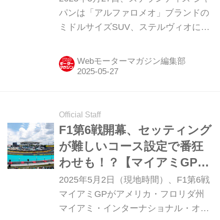
価格を実現
パンは「アルファロメオ」ブランドの
ミドルサイズSUV、ステルヴィオに新
グレードの「スプリント
（SPRINT）」を追加設定して発売し
Webモーターマガジン編集部
た。
Official Staff
F1第6戦開幕、セッティング
が難しいコース設定で番狂
わせも！？【マイアミGPプ
レビュー】
2025年5月2日（現地時間）、F1第6戦
マイアミGPがアメリカ・フロリダ州
マイアミ・インターナショナル・オー