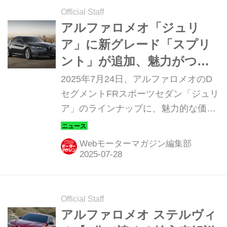
Official Staff
アルファロメオ「ジュリ
ア」に新グレード「スプリ
ント」が追加、魅力がつま
ったエントリーモデル
2025年7月24日、アルファロメオのD
セグメントFRスポーツセダン「ジュリ
ア」のラインナップに、魅力的な価格
の新グレード「スプリント（SPRINT
）」が追加されて登場した。車両価格
Webモーターマガジン編集部
は665万円で、現行ラインナップのエ
ントリーグレードに位置づけられる。
Official Staff
アルファロメオ ステルヴィ