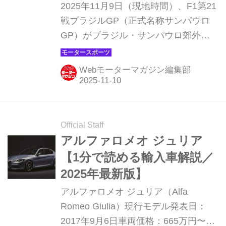
の差を24ポイントに拡大
2025年11月9日（現地時間）、F1第21
戦ブラジルGP（正式名称サンパウロ
GP）がブラジル・サンパウロ郊外イ
ンテルラゴスのアウトドローモ・ホ
セ・カルロス・パーチェで開催され、
Webモーターマガジン編集部
マクラーレンのランド・ノリスが優
勝。2位にはメルセデスのキミ・アン
トネリ、3位にはレッドブルのマック
ス・フェルスタッペンが入った。 ノリ
Official Staff
スが連日の完勝、さらにピアストリと
アルファロメオ ジュリア
のポイント差を広げる 土曜日のスプリ
【1分で読める輸入車解説／
ントに続き、ポールポジションからス
2025年最新版】
タートのノリスがまたも完璧なレース
アルファロメオ ジュリア（Alfa
を見せた。ミディアムタイヤを履いた
Romeo Giulia）現行モデル発表日：
スタートでは、フロントロウに並んだ
2017年9月6日車両価格：665万円〜
ソフトタイヤのアントネリの加速の悪