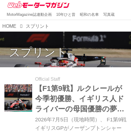
MotorMagazine誌連動企画
10年ひと昔
昭和の名車
写真蔵
HOME
スプリント
スプリント
Official Staff
【F1第9戦】ルクレールが
今季初優勝、イギリス人ド
ライバーの母国優勝の夢砕
く【イギリスGP】
2026年7月5日（現地時間）、 F1第9戦
イギリスGPがノーザンプトンシャー