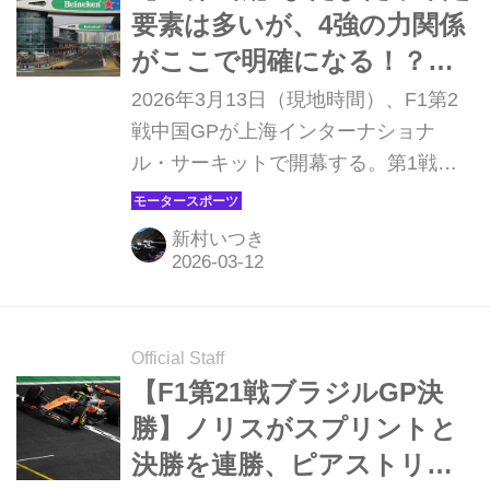
降り注ぐアメリカらしいエンターテイ
要素は多いが、4強の力関係
ンメント性にあふれた華やかなグラン
がここで明確になる！？
プリで、スプリントレースフォーマッ
【中国GP プレビュー】
2026年3月13日（現地時間）、F1第2
トにより行われる。
戦中国GPが上海インターナショナ
ル・サーキットで開幕する。第1戦オ
ーストラリアGP決勝を終えたばかり
のF1グランプリはすぐさま中国に移
新村いつき
動、開幕戦を振り返る時間があまりな
いまま連戦でレースに挑む。しかも中
国GPはスプリントフォーマットでの
開催で、開幕戦からの立て直しを図る
Official Staff
チームにとっては忙しい週末となりそ
【F1第21戦ブラジルGP決
うだ。
勝】ノリスがスプリントと
決勝を連勝、ピアストリと