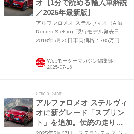
オ【1分で読める輸入車解説
／2025年最新版】
アルファロメオ ステルヴィオ（Alfa
Romeo Stelvio）現行モデル発表日：
2018年6月25日車両価格：785万円〜
1400万円
Webモーターマガジン編集部
Official Staff
アルファロメオ ステルヴィ
オに新グレード「スプリン
ト」を追加。伝統の走りは
そのままにリーズナブルな
2025年5月27日、ステランティス ジャ