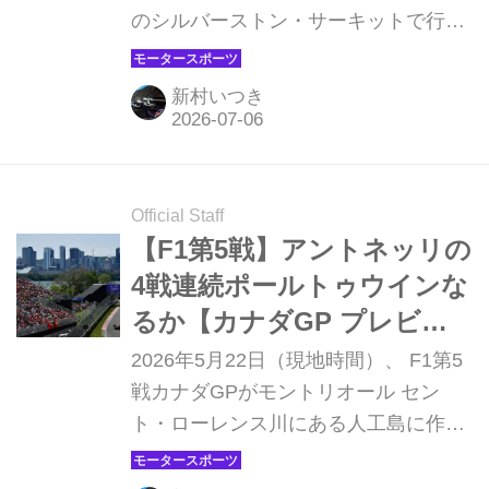
のシルバーストン・サーキットで行わ
れ、フェラーリのシャルル・ルクレー
ルが優勝。2位にはメルセデスのジョ
新村いつき
ージ・ラッセル、3位にはフェラーリ
のルイス・ハミルトンが入った。アン
トネッリはスプリントを制したもの
の、決勝ではマシントラブルから無得
Official Staff
点に終わった。それでもアントネッリ
【F1第5戦】アントネッリの
はランキング首位を維持している。
4戦連続ポールトゥウインな
るか【カナダGP プレビュ
ー】
2026年5月22日（現地時間）、 F1第5
戦カナダGPがモントリオール セン
ト・ローレンス川にある人工島に作ら
れたジル・ヴィルヌーヴ・サーキット
で開幕する。パーマネントサーキット