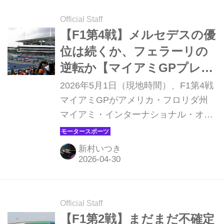
さを見せてきたメルセデスはふるわ
ず、ジョージ・ラッセルが4位、キ
Official Staff
ミ・アントネッリは6位に終わった。
【F1第4戦】メルセデスの優
なお、スプリントに続いて行われた予
位は続くか、フェラーリの
選では、アントネッリが3戦連続、自
逆転か【マイアミGPプレビ
身3回目のポールポジションを獲得し
ュー】
2026年5月1日（現地時間）、F1第4戦
た。
マイアミGPがアメリカ・フロリダ州
マイアミ・インターナショナル・オー
トドロームで開幕する。バーレーン
GPとサウジアラビアGPの中止によ
新村いつき
り、F1グランプリは約1カ月間の中断
があったものの、いよいよフロリダ州
の市街地サーキットでチャンピオン争
いが再開される。マイアミGPは2022
Official Staff
年に初開催されて今年で5回目、陽光
【F1第2戦】まだまだ不確定