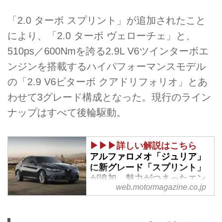
「2.0 ターボ スプリント」が追加されたこと
により、「2.0 ターボ ヴェローチェ」と、
510ps／600Nmを誇る2.9L V6ツインターボエ
ンジンを搭載するハイパフォーマンスモデル
の「2.9 V6ビターボ クアドリフォリオ」とあ
わせて3グレード構成となった。現行のライン
ナップはすべて後輪駆動。
▶▶▶詳しい解説はこちら
アルファロメオ「ジュリア」
に新グレード「スプリント」
が追加、魅力がつまったエン
web.motormagazine.co.jp
トリーモデル - Webモーター
マガジン
2025年7月24日、アルファロメオ