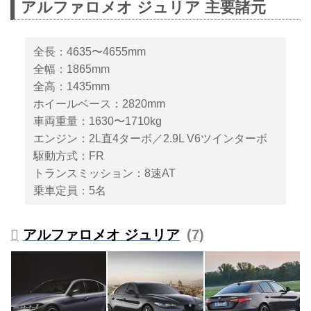
アルファロメオ ジュリア 主要諸元
のDセグメントFRスポーツセダン
「ジュリア」のラインナップに、
魅力的な価格の新グレード「スプ
全長：4635〜4655mm
リント（SPRINT ）」が追加され
全幅：1865mm
て登場した。車両価格は665万円
全高：1435mm
で、現行ラインナップのエントリ
ーグレードに位置づけられる。
ホイールベース：2820mm
車両重量：1630〜1710kg
エンジン：2L直4ターボ／2.9L V6ツインターボ
駆動方式：FR
トランスミッション：8速AT
乗車定員：5名
アルファロメオ ジュリア
7