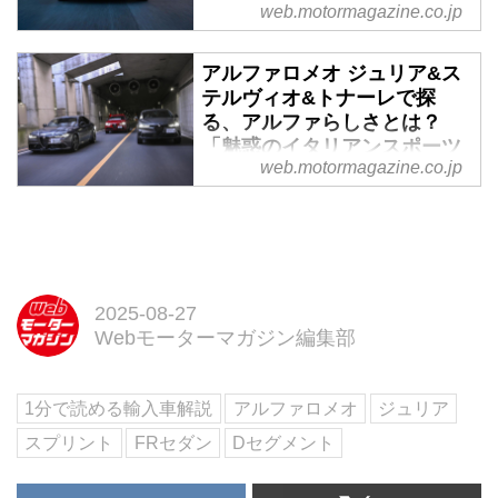
web.motormagazine.co.jp
2023年5月29日、ステランティス
ジャパンはアルファロメオのスポ
アルファロメオ ジュリア&ス
ーツサルーン「Giulia（ジュリ
テルヴィオ&トナーレで探
ア）」とSUV「Stelvio（ステルヴ
る、アルファらしさとは？
ィオ）」をフェイスリフトし、6
「魅惑のイタリアンスポーツ
月3日より全国のアルファ ロメオ
web.motormagazine.co.jp
ロードテスト」 - Webモータ
正規ディーラーにて販売開始する
ーマガジン
と発表した。
フロントフェイスには赤十字と人
を飲み込む大蛇のエンブレム、そ
して大きな盾。そして、スタイリ
ッシュなボディはひと目でアルフ
2025-08-27
ァロメオとわからせる。創立113
Webモーターマガジン編集部
年と長い歴史と伝統を持つアルフ
ァロメオのいまに迫る。（Motor
1分で読める輸入車解説
アルファロメオ
ジュリア
Magazine 2023年12月号より）
スプリント
FRセダン
Dセグメント